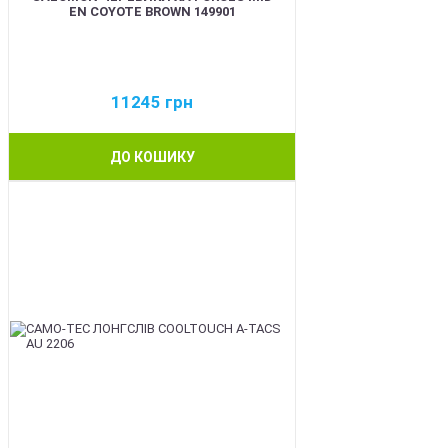
EN COYOTE BROWN 149901
11245
грн
ДО КОШИКУ
BEST