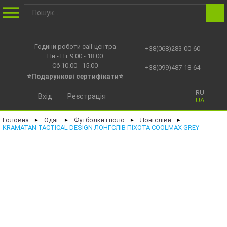
Години роботи call-центра
+38(068)283-00-60
Пн - Пт 9.00 - 18.00
Сб 10.00 - 15.00
+38(099)487-18-64
⭐Подарункові сертифікати⭐
RU
Вхід
Реєстрація
UA
Головна
Одяг
Футболки і поло
Лонгсліви
►
►
►
►
KRAMATAN TACTICAL DESIGN ЛОНГСЛІВ ПІХОТА COOLMAX GREY