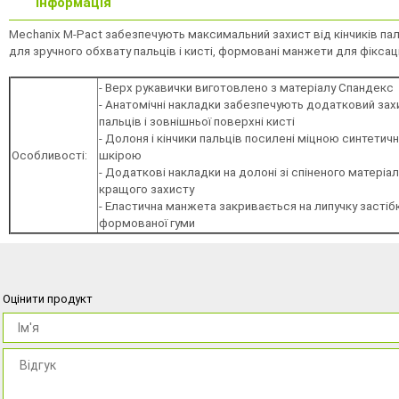
Інформація
Mechanix M-Pact забезпечують максимальний захист від кінчиків паль
для зручного обхвату пальців і кисті, формовані манжети для фіксаці
- Верх рукавички виготовлено з матеріалу Спандекс
- Анатомічні накладки забезпечують додатковий зах
пальців і зовнішньої поверхні кисті
- Долоня і кінчики пальців посилені міцною синтетич
Особливості:
шкірою
- Додаткові накладки на долоні зі спіненого матеріал
кращого захисту
- Еластична манжета закривається на липучку застіб
формованої гуми
Оцінити продукт