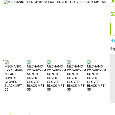
2
На
Ви