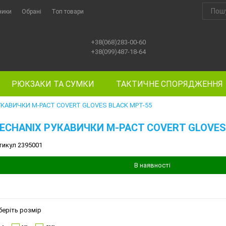
ники
Обрані
Топ товари
+38(068)283-00-60
+38(099)487-18-64
РЮКЗАКИ ТА СУМКИ
ТАКТИЧНЕ СПОРЯДЖЕННЯ
УКАВИЧКИ M-PACT COVERT GLOVES BLACK MPT-55
ECHANIX РУКАВИЧКИ M-PACT COVERT GLOVES
тикул 2395001
В наявності
беріть розмір