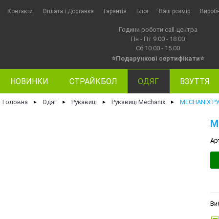
Контакти
Оплата i Доставка
Гарантія
Блог
Ваш розмір
Вироб
Години роботи call-центра
Пн - Пт 9.00 - 18.00
Сб 10.00 - 15.00
⭐Подарункові сертифікати⭐
НОВИНКИ
СТРАЙКБОЛ
ОДЯГ
ВЗУТТЯ
Головна
Одяг
Рукавиці
Рукавиці Mechanix
MECHANIX Р
►
►
►
►
M
Ар
Ви