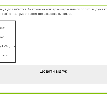
ців до зап'ястка. Анатомічна конструкція рукавичок робить їх дуже ко
ї зап'ястка, гумові панелі що захищають пальці.
ист
ною
у EVA, для
кою з
Додати відгук