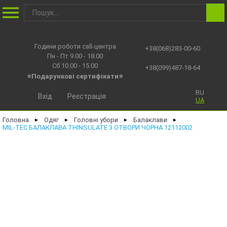
Години роботи call-центра
+38(068)283-00-60
Пн - Пт 9.00 - 18.00
Сб 10.00 - 15.00
+38(099)487-18-64
⭐Подарункові сертифікати⭐
RU
Вхід
Реєстрація
UA
Головна
Одяг
Головні убори
Балаклави
►
►
►
►
MIL-TEC БАЛАКЛАВА THINSULATE 3 ОТВОРИ ЧОРНА 12112002