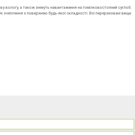
у вологу, а також знімуть навантаження на гомілковостопний суглоб.
ує зчеплення з поверхнею будь-якої складності. Всі перераховані вище