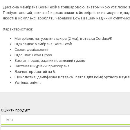
Дихаюча мембрана Gore-Tex® з тришаровою, анатомічною устілкою заб
Поліуретановий, захисний каркас знизить ймовірність вивиху ноги, на
якості в комплексі зроблять черевики Lowa вашим надійним супутнико
Характеристики:
Матеріали: натуральна шкіра (2 мм), вставки Cordura®
Підкладка: мембрана Gore-Tex®
Сезон: демісезонні
Підошва: Lowa Cross
Захист: носок, задник посилений гумою
Система шнурівки: прискорена
Язичок: прошитий на ¾
Щиколотка: демпферна вставка і петля для комфортного взува
Устілка: знімна
Оцінити продукт