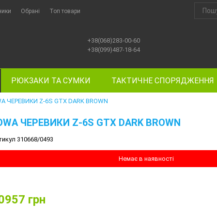
ники
Обрані
Топ товари
+38(068)283-00-60
+38(099)487-18-64
РЮКЗАКИ ТА СУМКИ
ТАКТИЧНЕ СПОРЯДЖЕННЯ
A ЧЕРЕВИКИ Z-6S GTX DARK BROWN
OWA ЧЕРЕВИКИ Z-6S GTX DARK BROWN
тикул 310668/0493
Немає в наявності
0957
грн