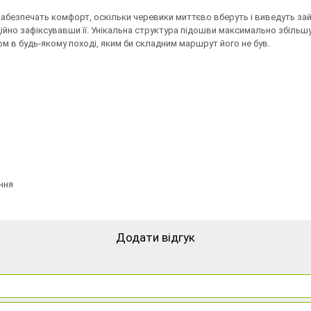
езпечать комфорт, оскільки черевики миттєво вберуть і виведуть зайв
дійно зафіксувавши її. Унікальна структура підошви максимально збільш
м в будь-якому поході, яким би складним маршрут його не був.
ння
Додати відгук