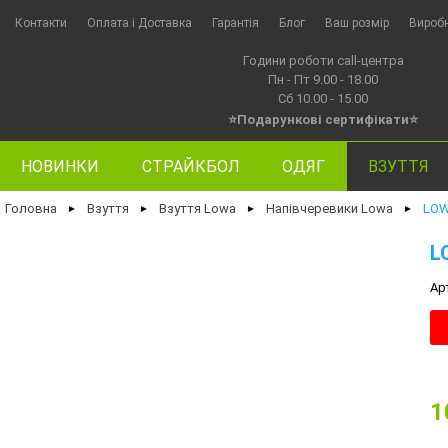
Контакти
Оплата i Доставка
Гарантія
Блог
Ваш розмір
Вироб
Години роботи call-центра
Пн - Пт 9.00 - 18.00
Сб 10.00 - 15.00
⭐Подарункові сертифікати⭐
НОВИНКИ
СТРАЙКБОЛ
ОДЯГ
ВЗУТТЯ
Головна
Взуття
Взуття Lowa
Напівчеревики Lowa
LOW
►
►
►
►
L
Ар
1