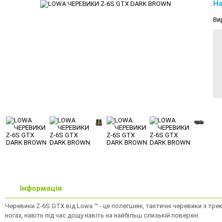
На
Ви
Інформація
Черевики Z-6S GTX від Lowa ™ - це полегшені, тактичні черевики з тре
ногах, навіть під час дощу навіть на найбільш слизькій поверхні.