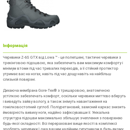
Інформація
Черевики Z-6S GTX від Lowa ™ - це полегшені, тактичні черевики з
трекінговою підошвою, яка забезпечить вам максимум комфорту і
мінімум втоми під час тривалих переходів, а її стійкий протектор
утримає вас на ногах, навіть під час дощу навіть на найбільш
слизькій поверхні.
Дихаюча мембрана Gore-Tex® з тришаровою, анатомічною
устілкою забезпечать комфорт, оскільки черевики миттєво вберуть
і виведуть зайву вологу, а також знімуть навантаження на
гомілковостопний суглоб. Поліуретановий, захисний каркас знизить
ймовірність вивиху ноги, надійно зафіксувавши її. Унікальна
структура підошви максимально збільшує зчеплення з поверхнею
будь-якої складності. Всі перераховані вище якості в комплексі
зроблять черевики Lowa вашим надійним супутником в будь-якому