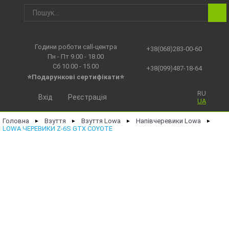
Години роботи call-центра
+38(068)283-00-60
Пн - Пт 9.00 - 18.00
Сб 10.00 - 15.00
+38(099)487-18-64
⭐Подарункові сертифікати⭐
RU
Вхід
Реєстрація
UA
Головна
Взуття
Взуття Lowa
Напівчеревики Lowa
►
►
►
►
LOWA ЧЕРЕВИКИ Z-6S GTX COYOTE