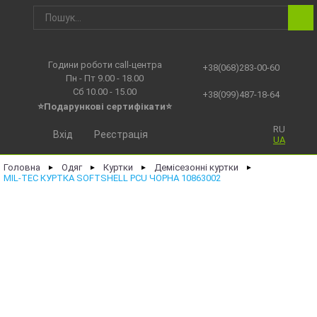
Години роботи call-центра
+38(068)283-00-60
Пн - Пт 9.00 - 18.00
Сб 10.00 - 15.00
+38(099)487-18-64
⭐Подарункові сертифікати⭐
RU
Вхід
Реєстрація
UA
Головна
Одяг
Куртки
Демісезонні куртки
►
►
►
►
MIL-TEC КУРТКА SOFTSHELL PCU ЧОРНА 10863002