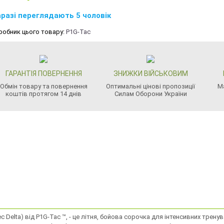
разі переглядають 5 чоловік
робник цього товару:
P1G-Tac
ГАРАНТІЯ ПОВЕРНЕННЯ
ЗНИЖКИ ВІЙСЬКОВИМ
Обмін товару та повернення
Оптимальні цінові пропозиції
М
коштів протягом 14 днів
Силам Оборони України
c Delta) від P1G-Tac ™, - це літня, бойова сорочка для інтенсивних трен