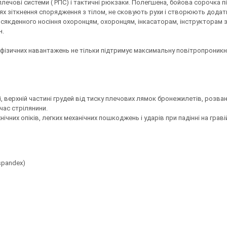
чові системи ( РПС) і тактичні рюкзаки. Полегшена, бойова сорочка пі
цях зіткнення спорядження з тілом, не сковують рухи і створюють дода
всякденного носіння охоронцям, охоронцям, інкасаторам, інструкторам 
н.
фізичних навантажень не тільки підтримує максимальну повітропроникніс
ці, верхній частині грудей від тиску плечових лямок бронежилетів, розв
 час стрілянини.
нічних опіків, легких механічних пошкоджень і ударів при падінні на грав
 spandex)