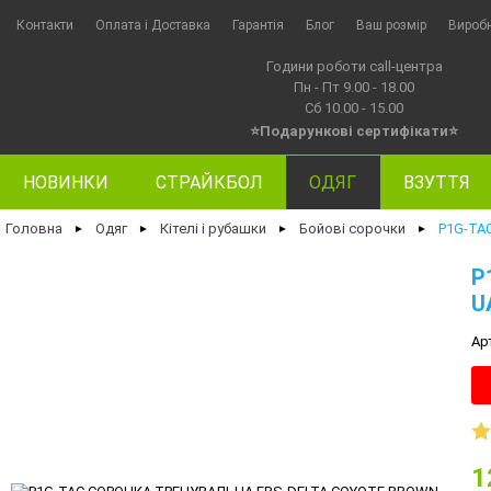
Контакти
Оплата i Доставка
Гарантія
Блог
Ваш розмір
Вироб
Години роботи call-центра
Пн - Пт 9.00 - 18.00
Сб 10.00 - 15.00
⭐Подарункові сертифікати⭐
НОВИНКИ
СТРАЙКБОЛ
ОДЯГ
ВЗУТТЯ
Головна
Одяг
Кітелі і рубашки
Бойові сорочки
P1G-TA
►
►
►
►
P
U
Ар
1