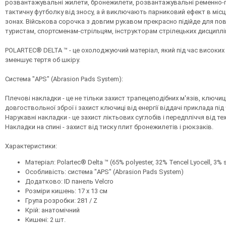
розвантажувальні жилети, бронежилети, розвантажувальні ременно-пле
тактичну футболку від зносу, а й виключають парниковий ефект в міс
зонах. Військова сорочка з довгим рукавом прекрасно підійде для по
туристам, спортсменам-стрільцям, інструкторам стрілецьких дисциплі
POLARTEC® DELTA ™ - це охолоджуючий матеріал, який під час високих 
зменшує тертя об шкіру.
Система "APS" (Abrasion Pads System):
Плечові накладки - це не тільки захист трапецеподібних м'язів, ключи
довгоствольної зброї і захист ключиці від енергії віддачі приклада під
Нарукавні накладки - це захист ліктьових суглобів і передпліччя від тех
Накладки на спині - захист від тиску плит бронежилетів і рюкзаків.
Характеристики:
Матеріал: Polartec® Delta ™ (65% polyester, 32% Tencel Lyocell, 3%
Особливість: система "APS" (Abrasion Pads System)
Додатково: ID панель Velcro
Розміри кишень: 17 х 13 см
Група розробки: 281 / Z
Крій: анатомічний
Кишені: 2 шт.