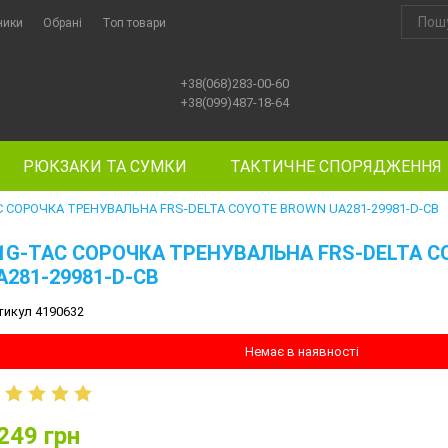
ники
Обрані
Топ товари
+38(068)283-00-60
+38(099)487-18-64
РЮКЗАКИ ТА СУМКИ
ТАКТИЧНЕ СПОРЯДЖЕННЯ
C СОРОЧКА ТРЕНУВАЛЬНА FRS-DELTA COYOTE BROWN UA281-29981-D-CB
1G-TAC СОРОЧКА ТРЕНУВАЛЬНА FRS-DELTA 
A281-29981-D-CB
тикул 4190632
Немає в наявності
249
грн