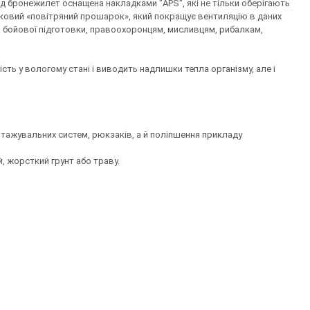
д бронежилет оснащена накладками "APS", які не тільки оберігають
тковий «повітряний прошарок», який покращує вентиляцію в даних
з бойової підготовки, правоохоронцям, мисливцям, рибалкам,
ть у вологому стані і виводить надлишки тепла організму, але і
антажувальних систем, рюкзаків, а й поліпшення прикладу
ій, жорсткий грунт або траву.