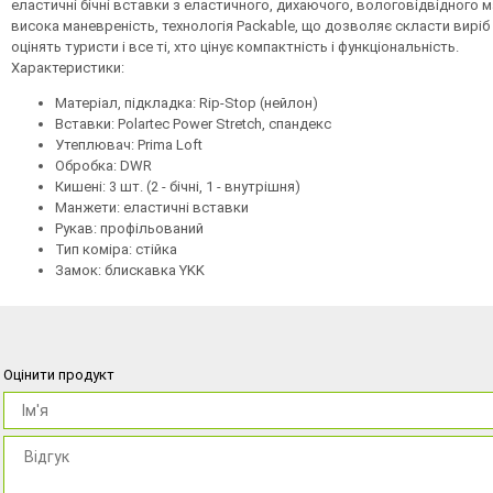
еластичні бічні вставки з еластичного, дихаючого, вологовідвідного 
висока маневреність, технологія Packable, що дозволяє скласти вирі
оцінять туристи і все ті, хто цінує компактність і функціональність.
Характеристики:
Матеріал, підкладка: Rip-Stop (нейлон)
Вставки: Polartec Power Stretch, спандекс
Утеплювач: Prima Loft
Обробка: DWR
Кишені: 3 шт. (2 - бічні, 1 - внутрішня)
Манжети: еластичні вставки
Рукав: профільований
Тип коміра: стійка
Замок: блискавка YKK
Оцінити продукт