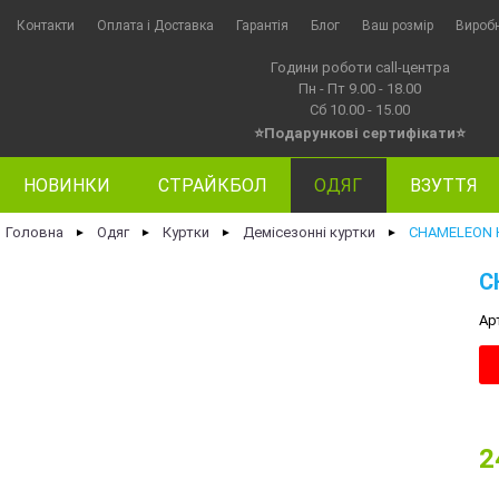
Контакти
Оплата i Доставка
Гарантія
Блог
Ваш розмір
Вироб
Години роботи call-центра
Пн - Пт 9.00 - 18.00
Сб 10.00 - 15.00
⭐Подарункові сертифікати⭐
НОВИНКИ
СТРАЙКБОЛ
ОДЯГ
ВЗУТТЯ
Головна
Одяг
Куртки
Демісезонні куртки
CHAMELEON К
►
►
►
►
C
Ар
2