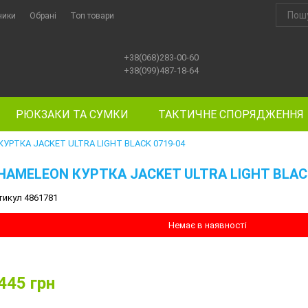
ники
Обрані
Топ товари
+38(068)283-00-60
+38(099)487-18-64
РЮКЗАКИ ТА СУМКИ
ТАКТИЧНЕ СПОРЯДЖЕННЯ
УРТКА JACKET ULTRA LIGHT BLACK 0719-04
HAMELEON КУРТКА JACKET ULTRA LIGHT BLACK
тикул 4861781
Немає в наявності
445
грн