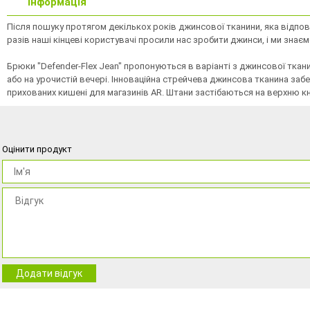
Інформація
Після пошуку протягом декількох років джинсової тканини, яка відпові
разів наші кінцеві користувачі просили нас зробити джинси, і ми знаєм
Брюки "Defender-Flex Jean" пропонуються в варіанті з джинсової ткан
або на урочистій вечері. Інноваційна стрейчева джинсова тканина заб
прихованих кишені для магазинів AR. Штани застібаються на верхню 
Оцінити продукт
Додати відгук