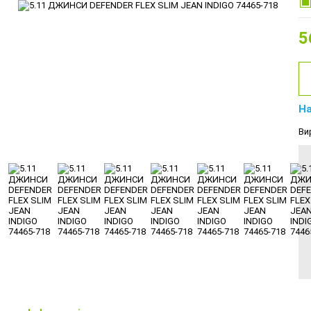
5
На
Ви