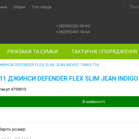
ники
Обрані
Топ товари
+38(068)283-00-60
+38(099)487-18-64
РЮКЗАКИ ТА СУМКИ
ТАКТИЧНЕ СПОРЯДЖЕННЯ
ДЖИНСИ DEFENDER FLEX SLIM JEAN INDIGO 74465-718
.11 ДЖИНСИ DEFENDER FLEX SLIM JEAN INDIGO
тикул 4759015
В наявності
беріть розмір