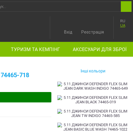
RU
UA
Вхід
Реєстрація
ТУРИЗМ ТА КЕМПІНГ
АКСЕСУАРИ ДЛЯ ЗБРОЇ
Інші кольори
 74465-718