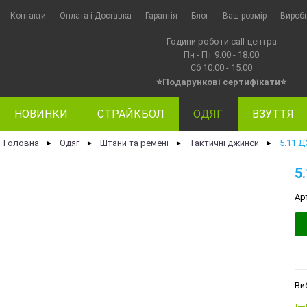
Контакти
Оплата i Доставка
Гарантія
Блог
Ваш розмір
Вироб
Години роботи call-центра
Пн - Пт 9.00 - 18.00
Сб 10.00 - 15.00
⭐Подарункові сертифікати⭐
НОВИНКИ
СТРАЙКБОЛ
ОДЯГ
ВЗУТТЯ
Головна
Одяг
Штани та ремені
Тактичні джинси
5.11 
►
►
►
►
5
Ар
Ви