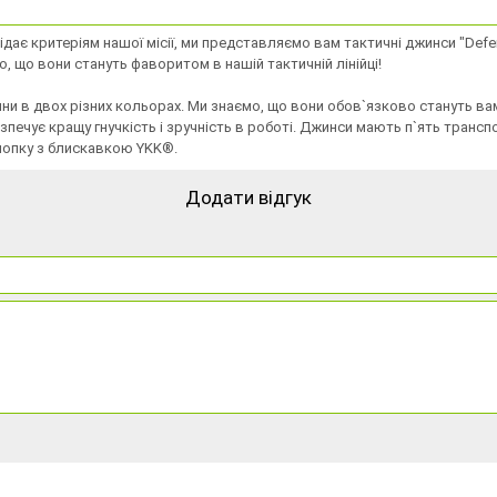
дає критеріям нашої місії, ми представляємо вам тактичні джинси "Defend
о, що вони стануть фаворитом в нашій тактичній лінійці!
ини в двох різних кольорах. Ми знаємо, що вони обов`язково стануть ва
езпечує кращу гнучкість і зручність в роботі. Джинси мають п`ять тран
кнопку з блискавкою YKK®.
Додати відгук