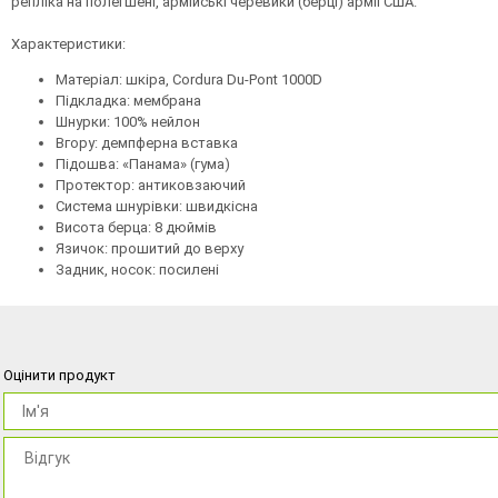
репліка на полегшені, армійські черевики (берці) армії США.
Характеристики:
Матеріал: шкіра, Cordura Du-Pont 1000D
Підкладка: мембрана
Шнурки: 100% нейлон
Вгору: демпферна вставка
Підошва: «Панама» (гума)
Протектор: антиковзаючий
Система шнурівки: швидкісна
Висота берца: 8 дюймів
Язичок: прошитий до верху
Задник, носок: посилені
Оцінити продукт