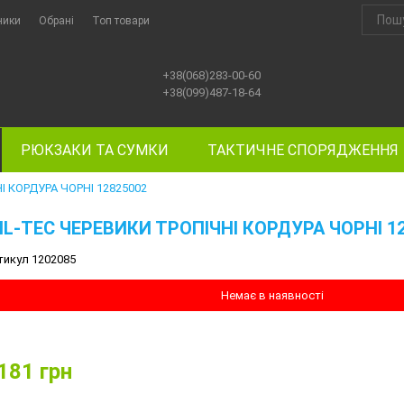
ники
Обрані
Топ товари
+38(068)283-00-60
+38(099)487-18-64
РЮКЗАКИ ТА СУМКИ
ТАКТИЧНЕ СПОРЯДЖЕННЯ
І КОРДУРА ЧОРНІ 12825002
IL-TEC ЧЕРЕВИКИ ТРОПІЧНІ КОРДУРА ЧОРНІ 1
тикул 1202085
Немає в наявності
181
грн