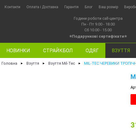
Контакти
Оплата i Доставка
Гарантія
Блог
Ваш розмір
Вироб
Години роботи call-центра
Пн - Пт 9.00 - 18.00
Сб 10.00 - 15.00
⭐Подарункові сертифікати⭐
НОВИНКИ
СТРАЙКБОЛ
ОДЯГ
ВЗУТТЯ
Головна
Взуття
Взуття Mil-Tec
MIL-TEC ЧЕРЕВИКИ ТРОПІЧН
►
►
►
M
Ар
3