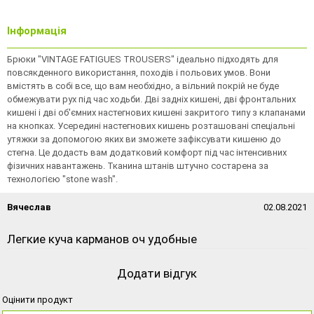
Інформація
Брюки "VINTAGE FATIGUES TROUSERS" ідеально підходять для
повсякденного використання, походів і польових умов. Вони
вмістять в собі все, що вам необхідно, а вільний покрій не буде
обмежувати рух під час ходьби. Дві задніх кишені, дві фронтальних
кишені і дві об'ємних настегнових кишені закритого типу з клапанами
на кнопках. Усередині настегнових кишень розташовані спеціальні
утяжки за допомогою яких ви зможете зафіксувати кишеню до
стегна. Це додасть вам додатковий комфорт під час інтенсивних
фізичних навантажень. Тканина штанів штучно состарена за
технологією "stone wash".
Вячеслав
02.08.2021
Легкие куча карманов оч удобные
Додати відгук
Оцінити продукт