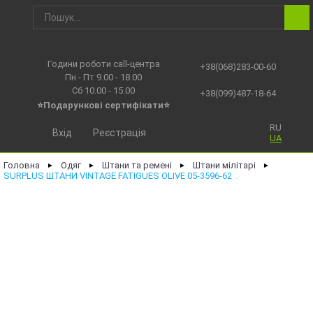
Години роботи call-центра
+38(068)283-00-60
Пн - Пт 9.00 - 18.00
Сб 10.00 - 15.00
+38(099)487-18-64
⭐Подарункові сертифікати⭐
RU
Вхід
Реєстрація
UA
Головна
Одяг
Штани та ремені
Штани мілітарі
►
►
►
►
SURPLUS ШТАНИ VINTAGE FATIGUES OLIVE 05-3596-62