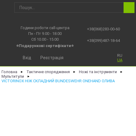
Години роботи call-центра
+38(068)283-00-60
Пн - Пт 9.00 - 18.00
Сб 10.00 - 15.00
+38(099)487-18-64
⭐Подарункові сертифікати⭐
RU
Вхід
Реєстрація
UA
Головна
Тактичне спорядження
Ножі та інструменти
►
►
►
Мультитули
►
VICTORINOX НІЖ СКЛАДНИЙ BUNDESWEHR ONEHAND ОЛИВА