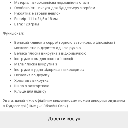
Матеріал: високоякісна нержавіюча сталь
Особливість: випуск для бундесверу з гербом
Рукоятка: матовий нейлон
Розмір: 111 x 34,5 x 18 мм
Вага: 120 грам
Функціонал:
Великий клинок з серрейторною заточкою, з фіксацією і
можливістю відкриття однією рукою
Велика плоска викрутка з відкривачкою
Інструментом для зняття ізоляції
Мала плоска викрутка з
Інструменту для відкривання косервов
Ножовка по дереву
Хрестова викрутка
Шило з розгорткою
Кільце для підвісу
Увага: даний ніж є офіційним кишеньковим ножем використовуваним
в Бундесвері (Німецькі Збройні Сили).
Додати відгук