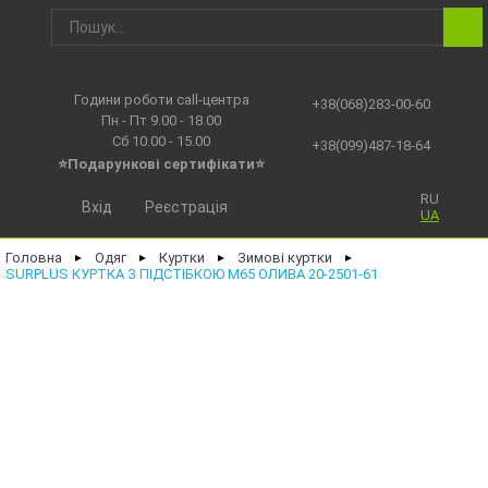
Години роботи call-центра
+38(068)283-00-60
Пн - Пт 9.00 - 18.00
Сб 10.00 - 15.00
+38(099)487-18-64
⭐Подарункові сертифікати⭐
RU
Вхід
Реєстрація
UA
Головна
Одяг
Куртки
Зимові куртки
►
►
►
►
SURPLUS КУРТКА З ПІДСТІБКОЮ M65 ОЛИВА 20-2501-61