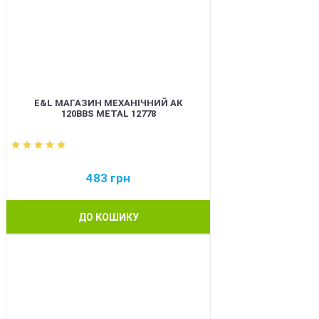
E&L МАГАЗИН МЕХАНІЧНИЙ АК
120BBS METAL 12778
483
грн
ДО КОШИКУ
BEST