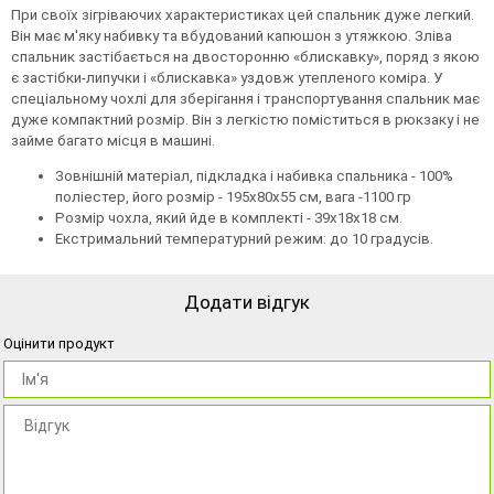
При своїх зігріваючих характеристиках цей спальник дуже легкий.
Він має м'яку набивку та вбудований капюшон з утяжкою. Зліва
спальник застібається на двосторонню «блискавку», поряд з якою
є застібки-липучки і «блискавка» уздовж утепленого коміра. У
спеціальному чохлі для зберігання і транспортування спальник має
дуже компактний розмір. Він з легкістю поміститься в рюкзаку і не
займе багато місця в машині.
Зовнішній матеріал, підкладка і набивка спальника - 100%
поліестер, його розмір - 195х80х55 см, вага -1100 гр
Розмір чохла, який йде в комплекті - 39х18х18 см.
Екстримальний температурний режим: до 10 градусів.
Додати відгук
Оцінити продукт