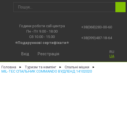
Години роботи call-центра
+38(068)283-00-60
Пн - Пт 9.00 - 18.00
Сб 10.00 - 15.00
+38(099)487-18-64
⭐Подарункові сертифікати⭐
RU
Вхід
Реєстрація
UA
Головна
Туризм та кемпінг
Спальні мішки
►
►
►
MIL-TEC СПАЛЬНИК COMMANDO ВУДЛЕНД 14102020