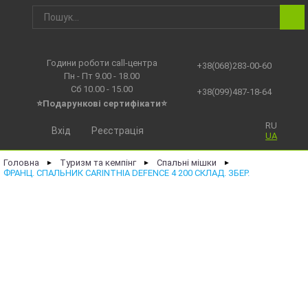
Години роботи call-центра
+38(068)283-00-60
Пн - Пт 9.00 - 18.00
Сб 10.00 - 15.00
+38(099)487-18-64
⭐Подарункові сертифікати⭐
RU
Вхід
Реєстрація
UA
Головна
Туризм та кемпінг
Спальні мішки
►
►
►
ФРАНЦ. СПАЛЬНИК CARINTHIA DEFENCE 4 200 СКЛАД. ЗБЕР.