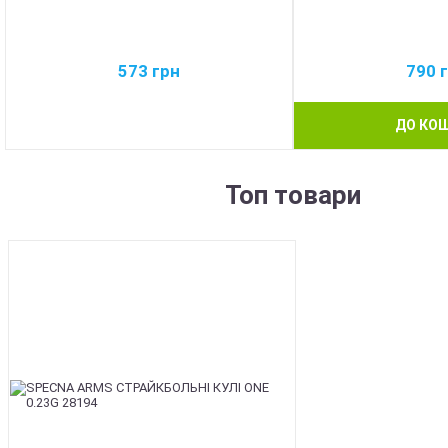
573
грн
790
ДО КО
Топ товари
BEST