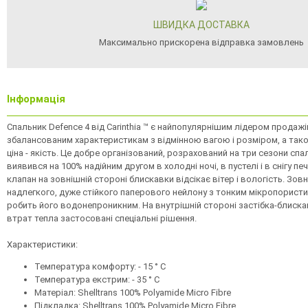
ШВИДКА ДОСТАВКА
Максимально прискорена відправка замовлень
Інформація
Спальник Defence 4 від Carinthia ™ є найпопулярнішим лідером продаж
збалансованим характеристикам з відмінною вагою і розміром, а та
ціна - якість. Це добре організований, розрахований на три сезони спа
виявився на 100% надійним другом в холодні ночі, в пустелі і в снігу пе
клапан на зовнішній стороні блискавки відсікає вітер і вологість. Зов
надлегкого, дуже стійкого паперового нейлону з тонким мікропористи
робить його водонепроникним. На внутрішній стороні застібка-блиска
втрат тепла застосовані спеціальні рішення.
Характеристики:
Температура комфорту: - 15 ° C
Температура екстрим: - 35 ° C
Матеріал: Shelltrans 100% Polyamide Micro Fibre
Підкладка: Shelltrans 100% Polyamide Micro Fibre