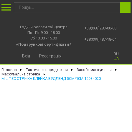
Години роботи call-центра
+38(068)283-00-60
Пн - Пт 9.00 - 18.00
Сб 10.00 - 15.00
+38(099)487-18-64
⭐Подарункові сертифікати⭐
RU
Вхід
Реєстрація
UA
Головна
Тактичне спорядження
Засоби маскування
►
►
►
Маскувальна стрічка
►
MIL-TEC СТРІЧКА КЛЕЙКА ВУДЛЕНД 5СМ/10М 15934020