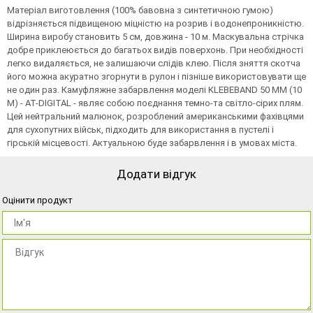
Матеріал виготовлення (100% бавовна з синтетичною гумою)
відрізняється підвищеною міцністю на розрив і водонепроникністю.
Ширина виробу становить 5 см, довжина - 10 м. Маскувальна стрічка
добре приклеюється до багатьох видів поверхонь. При необхідності
легко видаляється, не залишаючи слідів клею. Після зняття скотча
його можна акуратно згорнути в рулон і пізніше використовувати ще
не один раз. Камуфляжне забарвлення моделі KLEBEBAND 50 MM (10
M) - AT-DIGITAL - являє собою поєднання темно-та світло-сірих плям.
Цей нейтральний малюнок, розроблений американськими фахівцями
для сухопутних військ, підходить для використання в пустелі і
гірській місцевості. Актуальною буде забарвлення і в умовах міста.
Додати відгук
Оцінити продукт