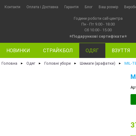
Контакти
Оплата i Доставка
Гарантія
Блог
Ваш розмір
Вироб
Години роботи call-центра
Пн - Пт 9.00 - 18.00
Сб 10.00 - 15.00
⭐Подарункові сертифікати⭐
НОВИНКИ
СТРАЙКБОЛ
ОДЯГ
ВЗУТТЯ
Головна
Одяг
Головні убори
Шемаги (арафатки)
MIL-T
►
►
►
►
M
Ар
3