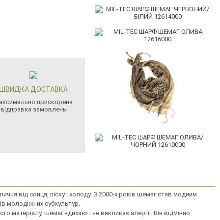
ШВИДКА ДОСТАВКА
аксимально прискорена
відправка замовлень
иччя від сонця, піску і холоду. З 2000-х років шемаг став модним
ків молодіжних субкультур.
 матеріалу, шемаг «дихає» і не викликає алергії. Він відмінно