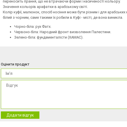
переносить прання, що не втрачаючи форми і насиченості кольору.
Значення кольорів арафатки в арабському світі.
Колір куфії, малюнок, спосіб носіння може бути різним і для арабських 
білий з чорним, саме такими їх робили в Куфі - місті, де вона виникла.
Чорно-біла: рух Фатх.
Червоно-біла: Народний фронт визволення Палестини.
Зелено-біла: фундаменталісти (ХAMAC).
Оцінити продукт
Додати відгук