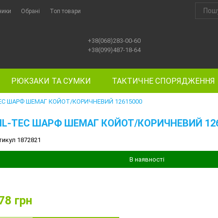
ники
Обрані
Топ товари
+38(068)283-00-60
+38(099)487-18-64
РЮКЗАКИ ТА СУМКИ
ТАКТИЧНЕ СПОРЯДЖЕННЯ
EC ШАРФ ШЕМАГ КОЙОТ/КОРИЧНЕВИЙ 12615000
IL-TEC ШАРФ ШЕМАГ КОЙОТ/КОРИЧНЕВИЙ 12
тикул 1872821
В наявності
78
грн