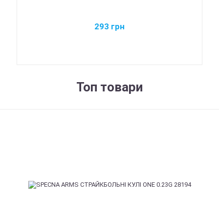
293
грн
Топ товари