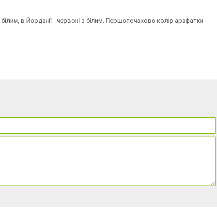
з білим, в Йорданії - червоні з білим. Першопочаково колір арафатки -