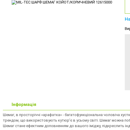
На
Ви
Інформація
Шемаг, в просторіччі «арафатка» - багатофункціональна чоловіча хустка
трендом, що використовують кутюр'є в усьому світі. Шемаг можна поба
Шемаг стане ефектним доповненням до вашого іміджу, підкреслить індив