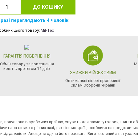
ДО КОШИКУ
разі переглядають 4 чоловік
робник цього товару:
Mil-Tec
ГАРАНТІЯ ПОВЕРНЕННЯ
Обмін товару та повернення
М
коштів протягом 14 днів
ЗНИЖКИ ВІЙСЬКОВИМ
Оптимальні цінові пропозиції
Силам Оборони України
, популярна в арабських країнах, служить для захисту голови, шиї та обл
чити на людях з різних західних і інших країн, особливо на представни
ідуальність. Але це не єдина його перевага. Виготовлений з натурального