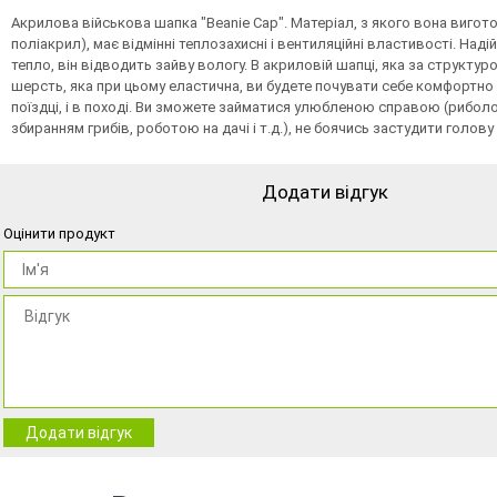
Акрилова військова шапка "Beanie Cap". Матеріал, з якого вона вигот
поліакрил), має відмінні теплозахисні і вентиляційні властивості. Наді
тепло, він відводить зайву вологу. В акриловій шапці, яка за структуро
шерсть, яка при цьому еластична, ви будете почувати себе комфортно і 
поїздці, і в поході. Ви зможете займатися улюбленою справою (рибо
збиранням грибів, роботою на дачі і т.д.), не боячись застудити голову і
Додати відгук
Оцінити продукт
Додати відгук