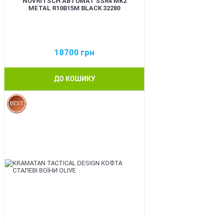
NOVRITSCH АВТОМАТ SSR4 MK2
METAL R10B15M BLACK 32280
18700
грн
ДО КОШИКУ
BEST