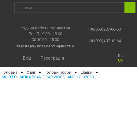
Години роботи call-центра
+38(068)283-00-60
Пн - Пт 9.00 - 18.00
Сб 10.00 - 15.00
+38(099)487-18-64
⭐Подарункові сертифікати⭐
RU
Вхід
Реєстрація
UA
Головна
Одяг
Головні убори
Шапки
►
►
►
►
MIL-TEC ШАПКА BEANIE CAP WOODLAND 12132020