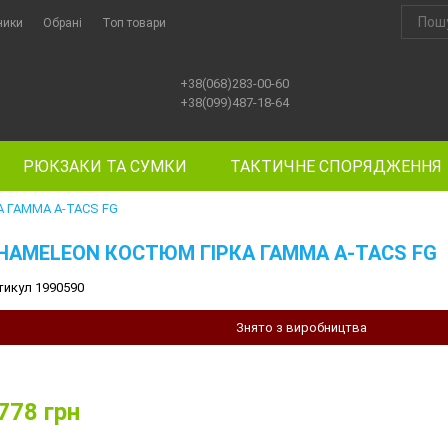
ники
Обрані
Топ товари
+38(068)283-00-60
+38(099)487-18-64
РЮКЗАКИ ТА СУМКИ
ТАКТИЧНЕ СПОРЯДЖЕННЯ
 ГАММА A-TACS FG
HAMELEON КОСТЮМ ГІРКА ГАММА A-TACS FG
тикул 1990590
Знято з виробництва
778
грн