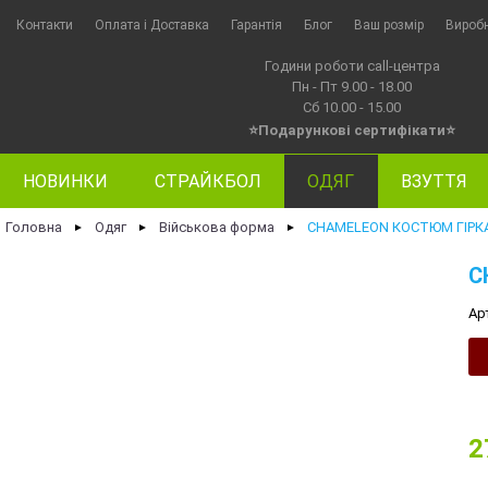
Контакти
Оплата i Доставка
Гарантія
Блог
Ваш розмір
Вироб
Години роботи call-центра
Пн - Пт 9.00 - 18.00
Сб 10.00 - 15.00
⭐Подарункові сертифікати⭐
НОВИНКИ
СТРАЙКБОЛ
ОДЯГ
ВЗУТТЯ
Головна
Одяг
Військова форма
CHAMELEON КОСТЮМ ГІРКА
►
►
►
C
Ар
2