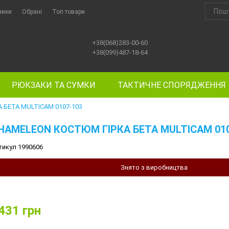
ники
Обрані
Топ товари
+38(068)283-00-60
+38(099)487-18-64
РЮКЗАКИ ТА СУМКИ
ТАКТИЧНЕ СПОРЯДЖЕННЯ
 БЕТА MULTICAM 0107-103
HAMELEON КОСТЮМ ГІРКА БЕТА MULTICAM 010
тикул 1990606
Знято з виробництва
431
грн