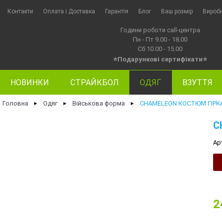
Контакти
Оплата i Доставка
Гарантія
Блог
Ваш розмір
Вироб
Години роботи call-центра
Пн - Пт 9.00 - 18.00
Сб 10.00 - 15.00
⭐Подарункові сертифікати⭐
НОВИНКИ
СТРАЙКБОЛ
ОДЯГ
ВЗУТТЯ
Головна
Одяг
Військова форма
CHAMELEON КОСТЮМ ГІРКА
►
►
►
C
Ар
2