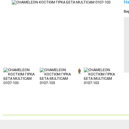
На
Ви