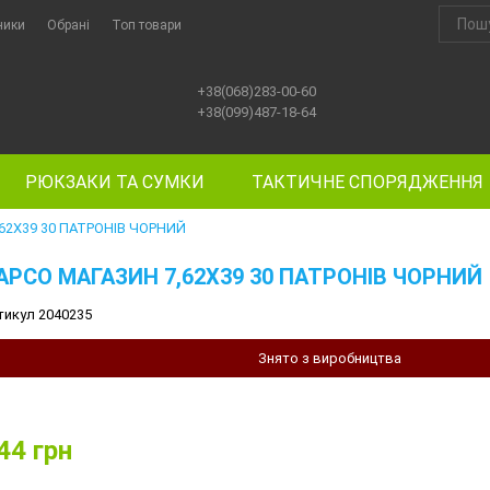
ники
Обрані
Топ товари
+38(068)283-00-60
+38(099)487-18-64
РЮКЗАКИ ТА СУМКИ
ТАКТИЧНЕ СПОРЯДЖЕННЯ
62Х39 30 ПАТРОНІВ ЧОРНИЙ
APCO МАГАЗИН 7,62Х39 30 ПАТРОНІВ ЧОРНИЙ
тикул 2040235
Знято з виробництва
44
грн