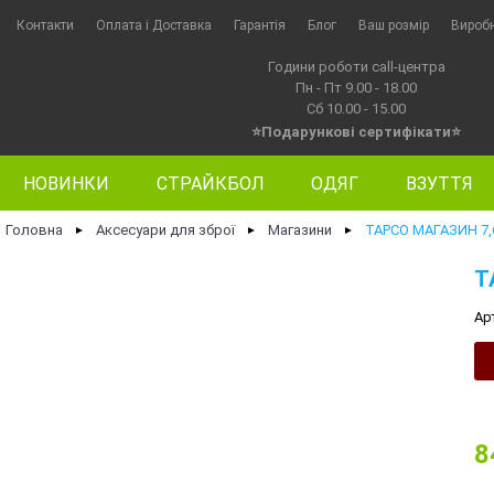
Контакти
Оплата i Доставка
Гарантія
Блог
Ваш розмір
Вироб
Години роботи call-центра
Пн - Пт 9.00 - 18.00
Сб 10.00 - 15.00
⭐Подарункові сертифікати⭐
НОВИНКИ
СТРАЙКБОЛ
ОДЯГ
ВЗУТТЯ
Головна
Аксесуари для зброї
Магазини
TAPCO МАГАЗИН 7,
►
►
►
T
Ар
8