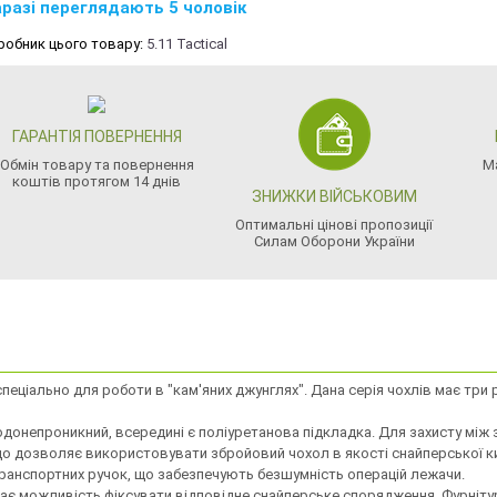
разі переглядають 5 чоловік
робник цього товару:
5.11 Tactical
ГАРАНТІЯ ПОВЕРНЕННЯ
Обмін товару та повернення
М
коштів протягом 14 днів
ЗНИЖКИ ВІЙСЬКОВИМ
Оптимальні цінові пропозиції
Силам Оборони України
еціально для роботи в "кам'яних джунглях". Дана серія чохлів має три роз
водонепроникний, всередині є поліуретанова підкладка. Для захисту мі
о дозволяє використовувати збройовий чохол в якості снайперської ки
 транспортних ручок, що забезпечують безшумність операцій лежачи.
ає можливість фіксувати відповідне снайперське спорядження. Фурнітура 