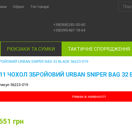
ники
Обрані
Топ товари
+38(068)283-00-60
+38(099)487-18-64
РЮКЗАКИ ТА СУМКИ
ТАКТИЧНЕ СПОРЯДЖЕННЯ
РОЙОВИЙ URBAN SNIPER BAG 32 BLACK 56223-019
.11 ЧОХОЛ ЗБРОЙОВИЙ URBAN SNIPER BAG 32 B
тикул 56223-019
Немає в наявності
651
грн