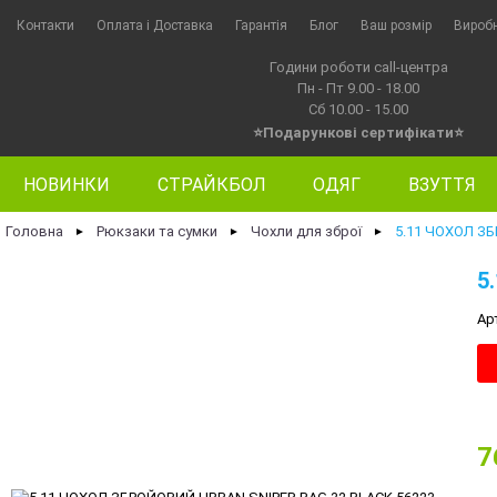
Контакти
Оплата i Доставка
Гарантія
Блог
Ваш розмір
Вироб
Години роботи call-центра
Пн - Пт 9.00 - 18.00
Сб 10.00 - 15.00
⭐Подарункові сертифікати⭐
НОВИНКИ
СТРАЙКБОЛ
ОДЯГ
ВЗУТТЯ
Головна
Рюкзаки та сумки
Чохли для зброї
5.11 ЧОХОЛ ЗБ
►
►
►
5
Ар
7