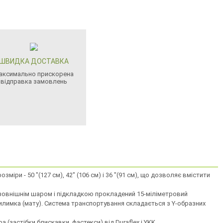
ШВИДКА ДОСТАВКА
аксимально прискорена
відправка замовлень
міри - 50 "(127 см), 42" (106 см) і 36 "(91 см), що дозволяє вмістити
ж зовнішнім шаром і підкладкою прокладений 15-міліметровий
лимка (мату). Система транспортування складається з Y-образних
(застібки блискавки, фастекси) від Duraflex і YKK.