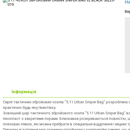
На
Ви
Інформація
Серія тактичних збройових чохлів "5.11 Urban Sniper Bag" розроблена сп
практично будь-яку гвинтівку.
Зовнішній шар тактичного збройового чохла "5.11 Urban Sniper Bag" 
пінопласт з закритими порами. Блискавки розкриваються повністю, щ
плечових лямок, які можна прибрати в спеціальне відділення і міцних
Переднє відділення має тканинну платформу і компресійні ремені, що д