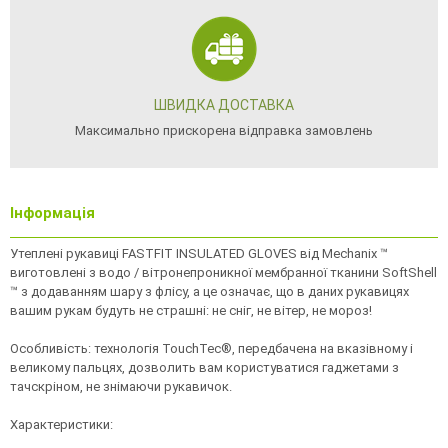
ШВИДКА ДОСТАВКА
Максимально прискорена відправка замовлень
Інформація
Утеплені рукавиці FASTFIT INSULATED GLOVES від Mechanix ™
виготовлені з водо / вітронепроникної мембранної тканини SoftShell
™ з додаванням шару з флісу, а це означає, що в даних рукавицях
вашим рукам будуть не страшні: не сніг, не вітер, не мороз!
Особливість: технологія TouchTec®, передбачена на вказівному і
великому пальцях, дозволить вам користуватися гаджетами з
тачскріном, не знімаючи рукавичок.
Характеристики: