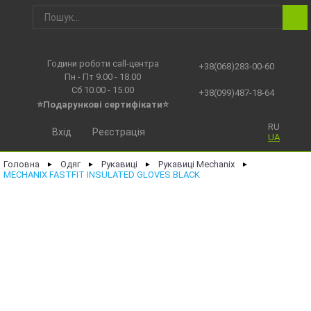
Години роботи call-центра
+38(068)283-00-60
Пн - Пт 9.00 - 18.00
Сб 10.00 - 15.00
+38(099)487-18-64
⭐Подарункові сертифікати⭐
RU
Вхід
Реєстрація
UA
Головна
Одяг
Рукавиці
Рукавиці Mechanix
►
►
►
►
MECHANIX FASTFIT INSULATED GLOVES BLACK