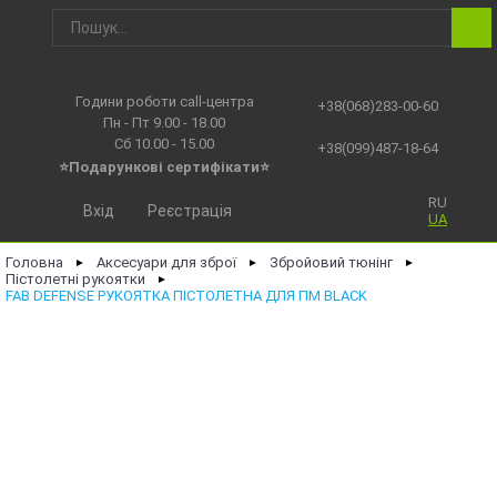
Години роботи call-центра
+38(068)283-00-60
Пн - Пт 9.00 - 18.00
Сб 10.00 - 15.00
+38(099)487-18-64
⭐Подарункові сертифікати⭐
RU
Вхід
Реєстрація
UA
Головна
Аксесуари для зброї
Збройовий тюнінг
►
►
►
Пістолетні рукоятки
►
FAB DEFENSE РУКОЯТКА ПІСТОЛЕТНА ДЛЯ ПМ BLACK