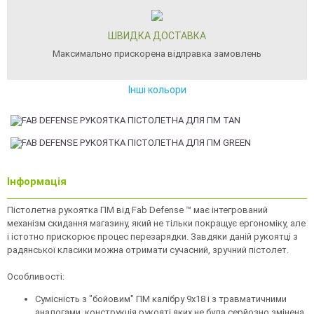
ШВИДКА ДОСТАВКА
Максимально прискорена відправка замовлень
Інші кольори
Інформація
Пістолетна рукоятка ПМ від Fab Defense ™ має інтегрований
механізм скидання магазину, який не тільки покращує ергономіку, але
і істотно прискорює процес перезарядки. Завдяки даній рукоятці з
радянської класики можна отримати сучасний, зручний пістолет.
Особливості:
Сумісність з "бойовим" ПМ калібру 9х18 і з травматичними
аналогами, конструкція рукояті яких не була серйозно змінена