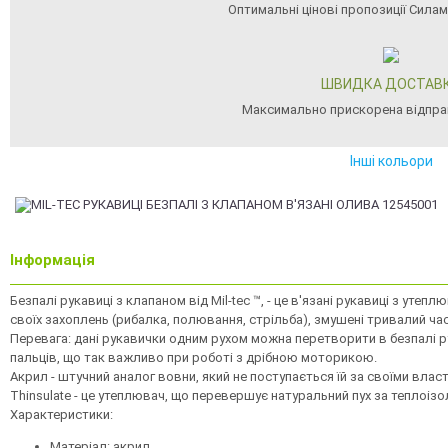
Оптимальні цінові пропозиції Сила
ШВИДКА ДОСТАВ
Максимально прискорена відпра
Інші кольори
Інформація
Безпалі рукавиці з клапаном від Mil-tec ™, - це в'язані рукавиці з утепл
своїх захоплень (рибалка, полювання, стрільба), змушені тривалий ча
Перевага: дані рукавички одним рухом можна перетворити в безпалі р
пальців, що так важливо при роботі з дрібною моторикою.
Акрил - штучний аналог вовни, який не поступається їй за своїми влас
Thinsulate - це утеплювач, що перевершує натуральний пух за теплоізо
Характеристики:
Матеріал: акрил