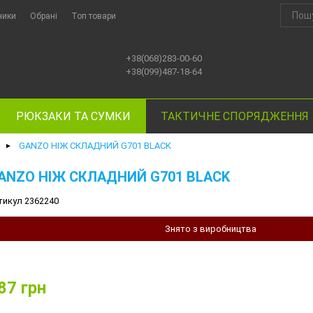
ники
Обрані
Топ товари
+38(068)283-00-60
+38(099)487-18-64
РЮКЗАКИ ТА СУМКИ
ТАКТИЧНЕ СПОРЯДЖЕННЯ
GANZO НІЖ СКЛАДНИЙ G701 BLACK
►
ANZO НІЖ СКЛАДНИЙ G701 BLACK
тикул 2362240
Знято з виробництва
87
грн