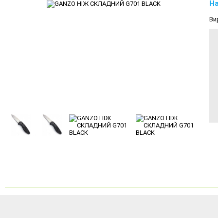
На
Ви