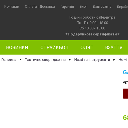
Контакти
Оплата i Доставка
Гарантія
Блог
Ваш розмір
Вироб
Години роботи call-центра
Пн - Пт 9.00 - 18.00
Сб 10.00 - 15.00
⭐Подарункові сертифікати⭐
НОВИНКИ
СТРАЙКБОЛ
ОДЯГ
ВЗУТТЯ
Головна
Тактичне спорядження
Ножі та інструменти
Ножі
►
►
►
G
Ар
6