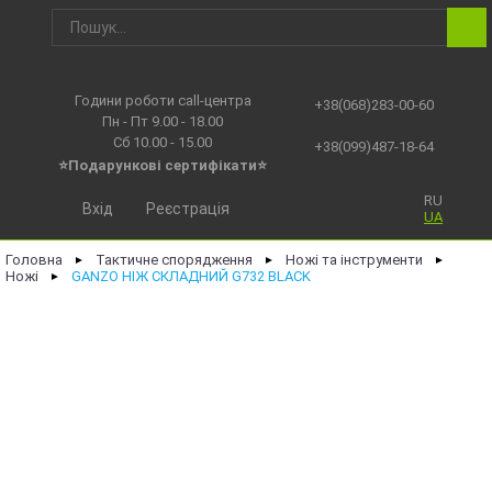
Години роботи call-центра
+38(068)283-00-60
Пн - Пт 9.00 - 18.00
Сб 10.00 - 15.00
+38(099)487-18-64
⭐Подарункові сертифікати⭐
RU
Вхід
Реєстрація
UA
Головна
Тактичне спорядження
Ножі та інструменти
►
►
►
Ножі
GANZO НІЖ СКЛАДНИЙ G732 BLACK
►