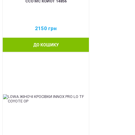
ССО МС КОЙОТ 14856
2150
грн
ДО КОШИКУ
BEST