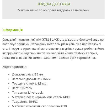
ШВИДКА ДОСТАВКА
Максимально прискорена відправка замовлень
Інформація
Складний туристичний ніж G732 BLACK від відомого бренду Ganzo не
потребує реклами. Заточений методом plain клинок з нержавіючої
сталі і зручна рукоятка зі склопластику, в умілих руках, роблять його
інструментом, здатним не тільки нарізати ковбасу. Якісна збірка,
легка вага, надійний замок - все, чим повинен бути хороший ніж.
Характеристики:
Довжина леза: 95 мм
Загальна довжина: 215 мм
Товщина клинка: 3,3 мм
Вага: 125 грам
Тип замка: Liner-Lock
Матеріал леза: нержавіюча сталь 440C
Твердість: 58HRC
Матеріал рукоятки: склопластик G10