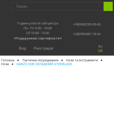
Години роботи call-центра
+38(068)283-00-60
Пн - Пт 9.00 - 18.00
Сб 10.00 - 15.00
+38(099)487-18-64
⭐Подарункові сертифікати⭐
RU
Вхід
Реєстрація
UA
Головна
Тактичне спорядження
Ножі та інструменти
►
►
►
Ножі
GANZO НІЖ СКЛАДНИЙ G728 BLACK
►