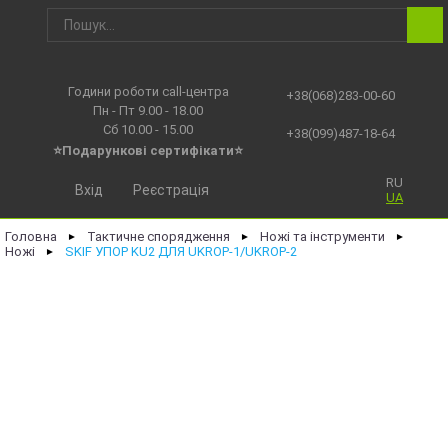
Години роботи call-центра
+38(068)283-00-60
Пн - Пт 9.00 - 18.00
Сб 10.00 - 15.00
+38(099)487-18-64
⭐Подарункові сертифікати⭐
RU
Вхід
Реєстрація
UA
Головна
Тактичне спорядження
Ножі та інструменти
►
►
►
Ножі
SKIF УПОР KU2 ДЛЯ UKROP-1/UKROP-2
►