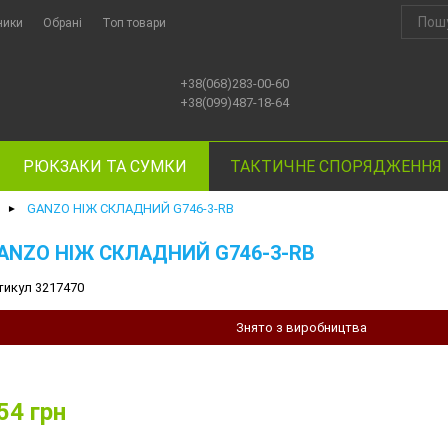
ники
Обрані
Топ товари
+38(068)283-00-60
+38(099)487-18-64
РЮКЗАКИ ТА СУМКИ
ТАКТИЧНЕ СПОРЯДЖЕННЯ
GANZO НІЖ СКЛАДНИЙ G746-3-RB
►
ANZO НІЖ СКЛАДНИЙ G746-3-RB
тикул 3217470
Знято з виробництва
54
грн