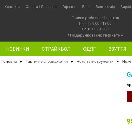
Контакти
Оплата i Доставка
Гарантія
Блог
Ваш розмір
Вироб
Години роботи call-центра
Пн - Пт 9.00 - 18.00
Сб 10.00 - 15.00
⭐Подарункові сертифікати⭐
НОВИНКИ
СТРАЙКБОЛ
ОДЯГ
ВЗУТТЯ
Головна
Тактичне спорядження
Ножі та інструменти
Ножі
►
►
►
G
Ар
9