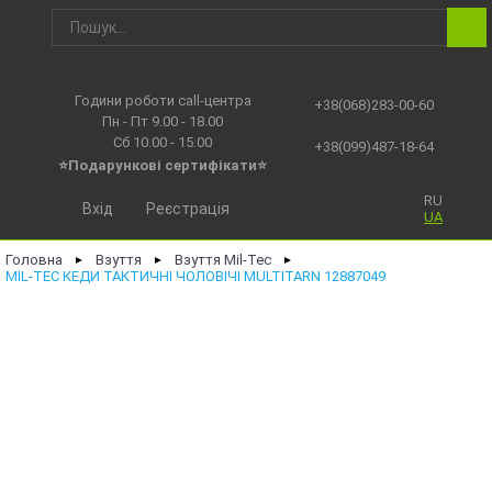
Години роботи call-центра
+38(068)283-00-60
Пн - Пт 9.00 - 18.00
Сб 10.00 - 15.00
+38(099)487-18-64
⭐Подарункові сертифікати⭐
RU
Вхід
Реєстрація
UA
Головна
Взуття
Взуття Mil-Tec
►
►
►
MIL-TEC КЕДИ ТАКТИЧНІ ЧОЛОВІЧІ MULTITARN 12887049