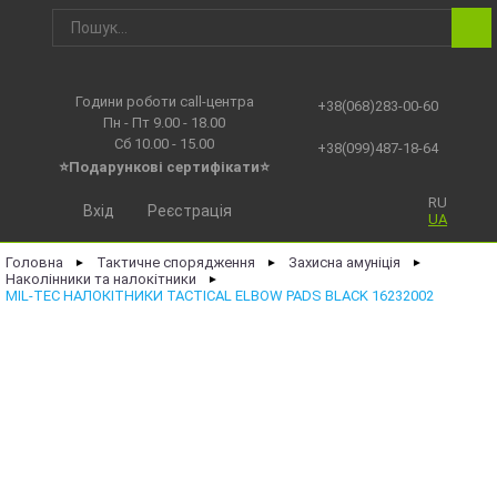
Години роботи call-центра
+38(068)283-00-60
Пн - Пт 9.00 - 18.00
Сб 10.00 - 15.00
+38(099)487-18-64
⭐Подарункові сертифікати⭐
RU
Вхід
Реєстрація
UA
Головна
Тактичне спорядження
Захисна амуніція
►
►
►
Наколінники та налокітники
►
MIL-TEC НАЛОКІТНИКИ TACTICAL ELBOW PADS BLACK 16232002