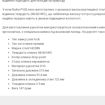
відмінно підходить для походів на природу.
У ножі Ruike P105 лезо виготовлено з хромової високовуглецевої сталі
відмінна твердість (58-60 HRC), що забезпечує високу гостроту ріжучої
надійно працює навіть в умовах підвищеної вологості.
Для виготовлення рукоятки використовується скловолоконний композ
ергономічна, є спеціальна виїмка під вказівний палець. На рукояті та
Тип замку Liner lock
Тип заточення прямий
Марка сталі14C28N
Твердість клинка 58-60 HRC
Колір клинка drop-point
Сталь клинка нержавіюча
Матеріал рукоятки G10
Загальна довжина 213 мм
Довжина клинка 91,6 мм
Довжина в складеному стані 122 мм
Товщина клинка 3.5 мм
Вага 147 грам