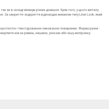
ак як в складі мінімум різних домішок. Крім того, у цього металу
. За закриття і відкриття відповідає механізм типу Liner Lock, який
жорсткістю і текстурованою нековзною поверхнею. Форма ручки -
акріпити ніж на ремінь, кишеню, рюкзак або іншу екіпіровку.