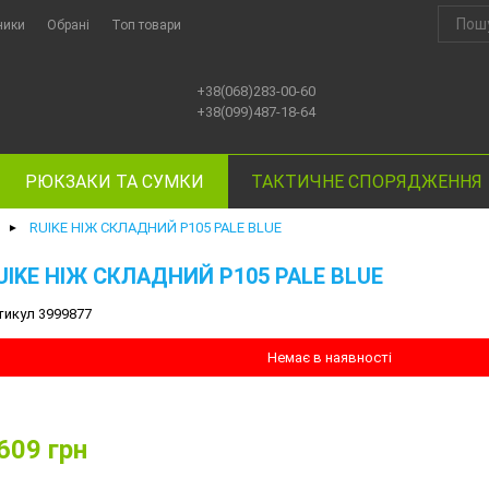
ники
Обрані
Топ товари
+38(068)283-00-60
+38(099)487-18-64
РЮКЗАКИ ТА СУМКИ
ТАКТИЧНЕ СПОРЯДЖЕННЯ
RUIKE НІЖ СКЛАДНИЙ P105 PALE BLUE
►
UIKE НІЖ СКЛАДНИЙ P105 PALE BLUE
тикул 3999877
Немає в наявності
609
грн