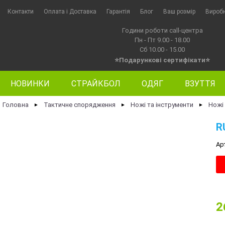
Контакти
Оплата i Доставка
Гарантія
Блог
Ваш розмір
Вироб
Години роботи call-центра
Пн - Пт 9.00 - 18.00
Сб 10.00 - 15.00
⭐Подарункові сертифікати⭐
НОВИНКИ
СТРАЙКБОЛ
ОДЯГ
ВЗУТТЯ
Головна
Тактичне спорядження
Ножі та інструменти
Ножі
►
►
►
R
Ар
2