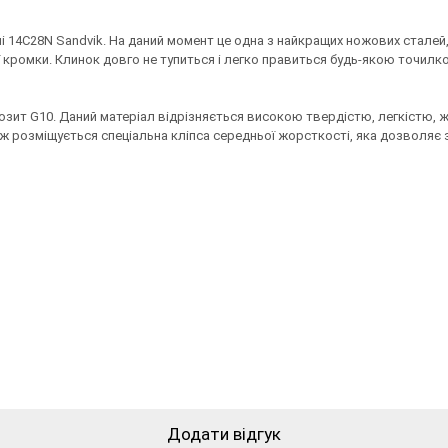
 14C28N Sandvik. На даний момент це одна з найкращих ножових сталей, т
 кромки. Клинок довго не тупиться і легко правиться будь-якою точилкою
ит G10. Даний матеріал відрізняється високою твердістю, легкістю, 
кож розміщується спеціальна кліпса середньої жорсткості, яка дозволяє з
Додати відгук