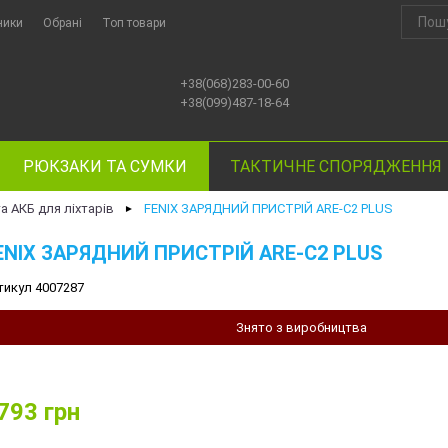
ники
Обрані
Топ товари
+38(068)283-00-60
+38(099)487-18-64
РЮКЗАКИ ТА СУМКИ
ТАКТИЧНЕ СПОРЯДЖЕННЯ
а АКБ для ліхтарів
FENIX ЗАРЯДНИЙ ПРИСТРІЙ ARE-C2 PLUS
►
ENIX ЗАРЯДНИЙ ПРИСТРІЙ ARE-C2 PLUS
тикул 4007287
Знято з виробництва
793
грн