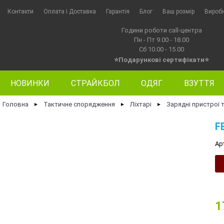
Контакти
Оплата i Доставка
Гарантія
Блог
Ваш розмір
Вироб
Години роботи call-центра
Пн - Пт 9.00 - 18.00
Сб 10.00 - 15.00
⭐Подарункові сертифікати⭐
НОВИНКИ
СТРАЙКБОЛ
ОДЯГ
ВЗУТТЯ
Головна
Тактичне спорядження
Ліхтарі
Зарядні пристрої т
►
►
►
F
Ар
1