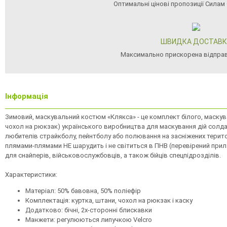
Оптимальні цінові пропозиції Силам
ШВИДКА ДОСТАВК
Максимально прискорена відпра
Інформація
Зимовий, маскувальний костюм «Клякса» - це комплект білого, маскув
чохол на рюкзак) українського виробництва для маскування дій солдат
любителів страйкболу, пейнтболу або полювання на засніжених терит
плямами-плямами НЕ шарудить і не світиться в ПНВ (перевірений при
для снайперів, військовослужбовців, а також бійців спецпідрозділів.
Характеристики:
Матеріал: 50% бавовна, 50% поліефір
Комплектація: куртка, штани, чохол на рюкзак і каску
Додатково: бічні, 2х-сторонні блискавки
Манжети: регулюються липучкою Velcro