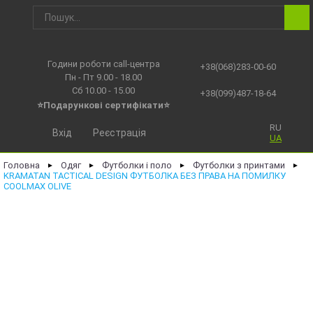
Години роботи call-центра
+38(068)283-00-60
Пн - Пт 9.00 - 18.00
Сб 10.00 - 15.00
+38(099)487-18-64
⭐Подарункові сертифікати⭐
RU
Вхід
Реєстрація
UA
Головна
Одяг
Футболки і поло
Футболки з принтами
►
►
►
►
KRAMATAN TACTICAL DESIGN ФУТБОЛКА БЕЗ ПРАВА НА ПОМИЛКУ
COOLMAX OLIVE