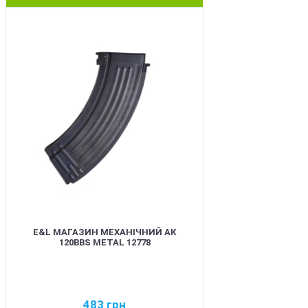
BEST
E&L МАГАЗИН МЕХАНІЧНИЙ АК
120BBS METAL 12778
483
грн