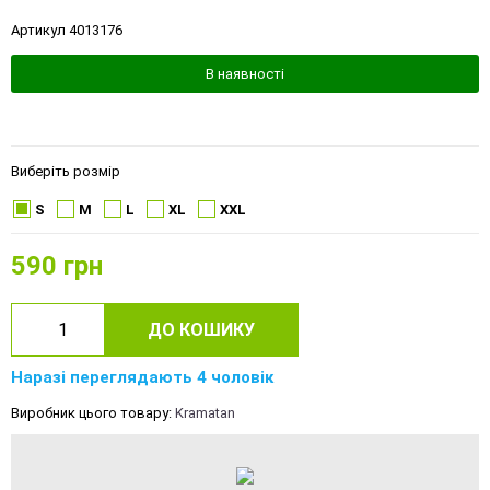
Артикул 4013176
В наявності
Виберіть розмір
S
M
L
XL
XXL
590
грн
ДО КОШИКУ
Наразі переглядають 4 чоловік
Виробник цього товару:
Kramatan