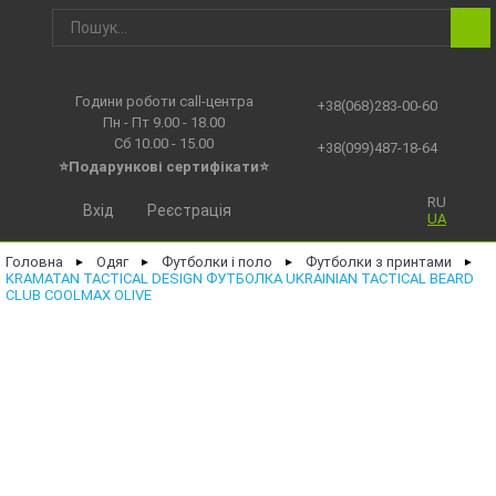
Години роботи call-центра
+38(068)283-00-60
Пн - Пт 9.00 - 18.00
Сб 10.00 - 15.00
+38(099)487-18-64
⭐Подарункові сертифікати⭐
RU
Вхід
Реєстрація
UA
Головна
Одяг
Футболки і поло
Футболки з принтами
►
►
►
►
KRAMATAN TACTICAL DESIGN ФУТБОЛКА UKRAINIAN TACTICAL BEARD
CLUB COOLMAX OLIVE