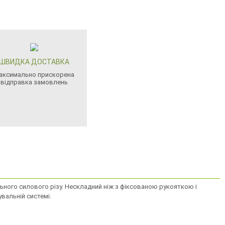
ШВИДКА ДОСТАВКА
аксимально прискорена
відправка замовлень
ального силового різу. Нескладний ніж з фіксованою рукояткою і
вальній системі.