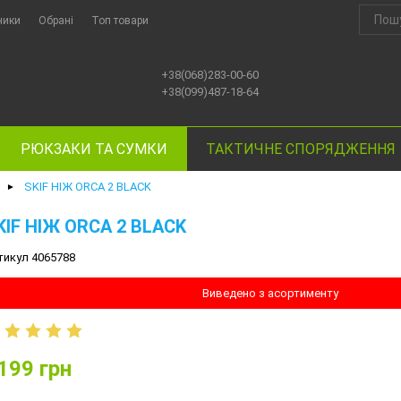
ники
Обрані
Топ товари
+38(068)283-00-60
+38(099)487-18-64
РЮКЗАКИ ТА СУМКИ
ТАКТИЧНЕ СПОРЯДЖЕННЯ
SKIF НІЖ ORCA 2 BLACK
►
KIF НІЖ ORCA 2 BLACK
тикул 4065788
Виведено з асортименту
199
грн