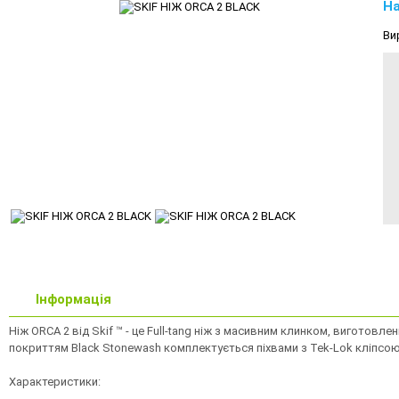
На
Ви
Інформація
Ніж ORCA 2 від Skif ™ - це Full-tang ніж з масивним клинком, виготовл
покриттям Black Stonewash комплектується піхвами з Tek-Lok кліпсою,
Характеристики: