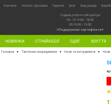
Контакти
Оплата i Доставка
Гарантія
Блог
Ваш розмір
Вироб
Години роботи call-центра
Пн - Пт 9.00 - 18.00
Сб 10.00 - 15.00
⭐Подарункові сертифікати⭐
НОВИНКИ
СТРАЙКБОЛ
ОДЯГ
ВЗУТТЯ
Головна
Тактичне спорядження
Ножі та інструменти
Ножі
►
►
►
S
Ар
1