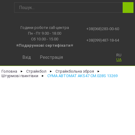
Години роботи call-центра
+38(068)283-00-60
Пн - Пт 9.00 - 18.00
Сб 10.00 - 15.00
+38(099)487-18-64
⭐Подарункові сертифікати⭐
RU
Вхід
Реєстрація
UA
Головна
Страйкбол
Страйкбольна зброя
►
►
►
Штурмові гвинтівки
CYMA АВТОМАТ AKS47 CM.028S 13269
►