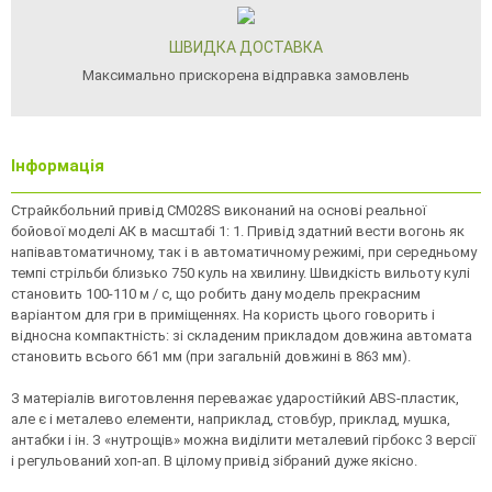
ШВИДКА ДОСТАВКА
Максимально прискорена відправка замовлень
Інформація
Страйкбольний привід CM028S виконаний на основі реальної
бойової моделі АК в масштабі 1: 1. Привід здатний вести вогонь як
напівавтоматичному, так і в автоматичному режимі, при середньому
темпі стрільби близько 750 куль на хвилину. Швидкість вильоту кулі
становить 100-110 м / с, що робить дану модель прекрасним
варіантом для гри в приміщеннях. На користь цього говорить і
відносна компактність: зі складеним прикладом довжина автомата
становить всього 661 мм (при загальній довжині в 863 мм).
З матеріалів виготовлення переважає ударостійкий ABS-пластик,
але є і металево елементи, наприклад, стовбур, приклад, мушка,
антабки і ін. З «нутрощів» можна виділити металевий гірбокс 3 версії
і регульований хоп-ап. В цілому привід зібраний дуже якісно.