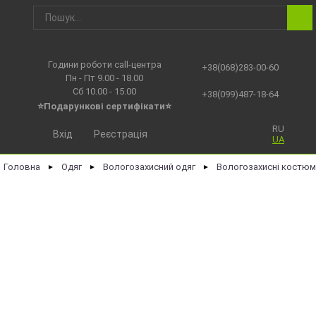
Години роботи call-центра
+38(068)283-00-60
Пн - Пт 9.00 - 18.00
Сб 10.00 - 15.00
+38(099)487-18-64
⭐Подарункові сертифікати⭐
RU
Вхід
Реєстрація
UA
Головна
Одяг
Вологозахисний одяг
Вологозахисні костюм
►
►
►