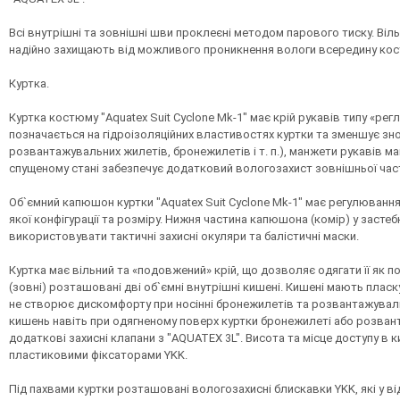
Всі внутрішні та зовнішні шви проклеєні методом парового тиску. Віль
надійно захищають від можливого проникнення вологи всередину кос
Куртка.
Куртка костюму "Aquatex Suit Cyclone Mk-1" має крій рукавів типу «р
позначається на гідроізоляційних властивостях куртки та зменшує зн
розвантажувальних жилетів, бронежилетів і т. п.), манжети рукавів 
спущеному стані забезпечує додатковий вологозахист зовнішньої час
Об`ємний капюшон куртки "Aquatex Suit Cyclone Mk-1" має регулювання 
якої конфігурації та розміру. Нижня частина капюшона (комір) у заст
використовувати тактичні захисні окуляри та балістичні маски.
Куртка має вільний та «подовжений» крій, що дозволяє одягати її як п
(зовні) розташовані дві об`ємні внутрішні кишені. Кишені мають пла
не створює дискомфорту при носінні бронежилетів та розвантажувальн
кишень навіть при одягненому поверх куртки бронежилеті або розва
додаткові захисні клапани з "AQUATEX 3L". Висота та місце доступу в 
пластиковими фіксаторами YKK.
Під пахвами куртки розташовані вологозахисні блискавки YKK, які у ві