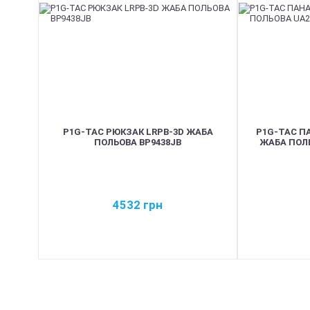
P1G-TAC РЮКЗАК LRPB-3D ЖАБА
P1G-TAC П
ПОЛЬОВА BP9438JB
ЖАБА ПОЛЬ
4532
грн