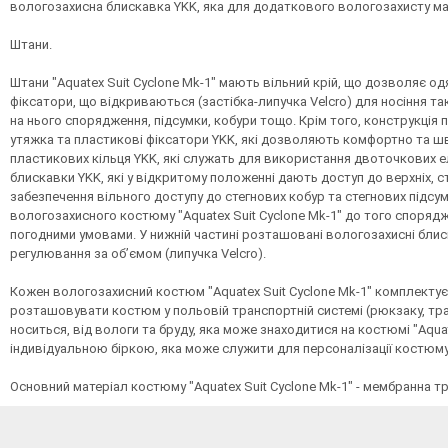
вологозахисна блискавка YKK, яка для додаткового вологозахисту має
Штани.
Штани "Aquatex Suit Cyclone Mk-1" мають вільний крій, що дозволяє од
фіксатори, що відкриваються (застібка-липучка Velcro) для носіння т
на нього спорядження, підсумки, кобури тощо. Крім того, конструкція
утяжка та пластикові фіксатори YKK, які дозволяють комфортно та шв
пластикових кільця YKK, які служать для використання двоточкових е
блискавки YKK, які у відкритому положенні дають доступ до верхніх, с
забезпечення вільного доступу до стегнових кобур та стегнових підсум
вологозахисного костюму "Aquatex Suit Cyclone Mk-1" до того споряд
погодними умовами. У нижній частині розташовані вологозахисні блис
регулювання за об’ємом (липучка Velcro).
Кожен вологозахисний костюм "Aquatex Suit Cyclone Mk-1" комплектує
розташовувати костюм у польовій транспортній системі (рюкзаку, тра
носиться, від вологи та бруду, яка може знаходитися на костюмі "Aqu
індивідуальною біркою, яка може служити для персоналізації костюму
Основний матеріал костюму "Aquatex Suit Cyclone Mk-1" - мембранна т