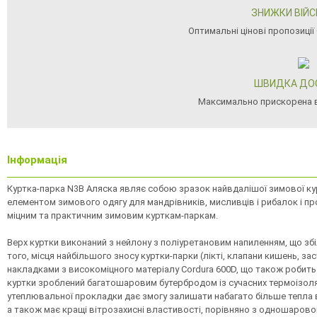
ЗНИЖКИ ВІЙ
Оптимальні цінові пропозиці
ШВИДКА ДО
Максимально прискорена 
Інформація
Куртка-парка N3B Аляска являє собою зразок найвдалішої зимової кур
елементом зимового одягу для мандрівників, мисливців і рибалок і пр
міцним та практичним зимовим курткам-паркам.
Верх куртки виконаний з нейлону з поліуретановим напиленням, що збіл
того, місця найбільшого зносу куртки-парки (лікті, клапани кишень, з
накладками з високоміцного матеріалу Cordura 600D, що також робит
куртки зроблений багатошаровим бутербродом із сучасних термоізоляці
утеплювальної прокладки дає змогу залишати набагато більше тепла
а також має кращі вітрозахисні властивості, порівняно з одношар