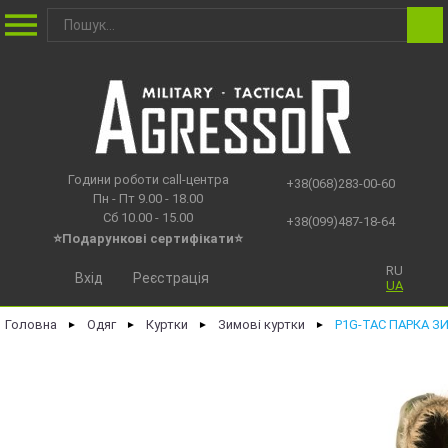
Години роботи call-центра
+38(068)283-00-60
Пн - Пт 9.00 - 18.00
Сб 10.00 - 15.00
+38(099)487-18-64
⭐Подарункові сертифікати⭐
RU
Вхід
Реєстрація
UA
Головна
Одяг
Куртки
Зимові куртки
P1G-TAC ПАРКА З
►
►
►
►