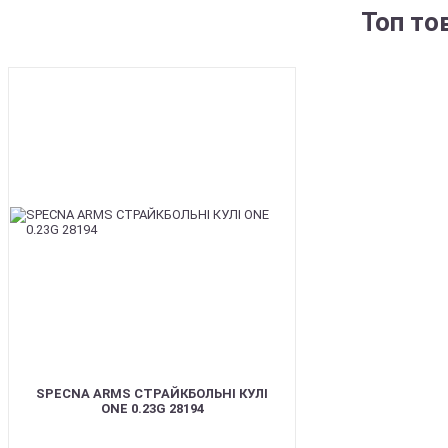
Топ то
BEST
SPECNA ARMS СТРАЙКБОЛЬНІ КУЛІ
ONE 0.23G 28194