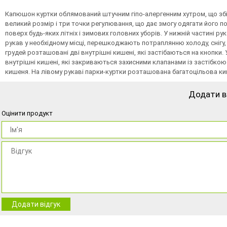
Капюшон куртки облямований штучним гіпо-алергенним хутром, що зб
великий розмір і три точки регулювання, що дає змогу одягати його по
поверх будь-яких літніх і зимових головних уборів. У нижній частині р
рукав у необхідному місці, перешкоджають потраплянню холоду, снігу, 
грудей розташовані дві внутрішні кишені, які застібаються на кнопки. 
внутрішні кишені, які закриваються захисними клапанами із застібко
кишеня. На лівому рукаві парки-куртки розташована багатоцільова к
Додати в
Оцінити продукт
Додати відгук