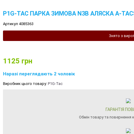
P1G-TAC ПАРКА ЗИМОВА N3B АЛЯСКА A-TAC
Артикул 4085363
Знято з виро
1125
грн
Наразі переглядають 2 чоловік
Виробник цього товару:
P1G-Tac
ГАРАНТІЯ ПО
Обмін товару та повернення 