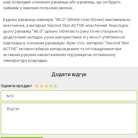
шар всередині основних рукавиць або рукавиць, що не будуть
зайвими у зимових польових умовах.
Будова рукавиць-лайнерів "WLG" (Winter Liner Gloves) максимально
анатомічна, а матеріал Second Skin ACTIVE еластичний. Внаслідок
цього рукавиці "WLG" щільно облягають руку та не створюють
додаткових складок у разі використання їх у якості утеплюючої
підкладки в основних рукавицях. Крім того, матеріал "Second Skin
ACTIVE" активно вбирає випаровування та потовиділення при
активних рухових навантаженнях підтримуючи оптимальну
температуру всередині.
Додати відгук
Оцінити продукт