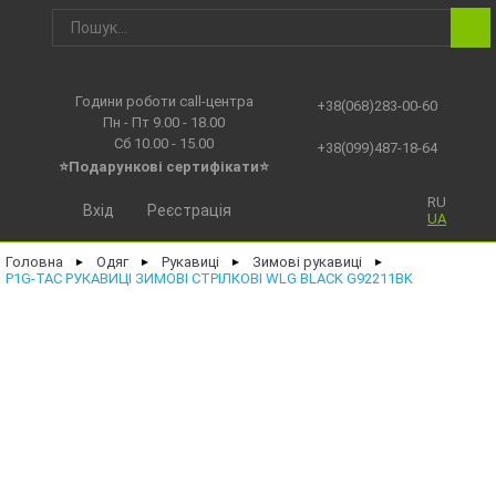
Години роботи call-центра
+38(068)283-00-60
Пн - Пт 9.00 - 18.00
Сб 10.00 - 15.00
+38(099)487-18-64
⭐Подарункові сертифікати⭐
RU
Вхід
Реєстрація
UA
Головна
Одяг
Рукавиці
Зимові рукавиці
►
►
►
►
P1G-TAC РУКАВИЦІ ЗИМОВІ СТРІЛКОВІ WLG BLACK G92211BK