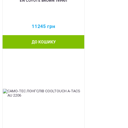
EN COYOTE BROWN 149901
11245
грн
ДО КОШИКУ
BEST