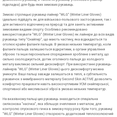
підкладка) для будь-яких зимових рукавиць.
Зимові стрілецькі рукавиці-лайнер "WLG" (Winter Liner Gloves)
ідеально підійдуть як для військово-польового застосування, так і
для активного відпочинку на природі та для занять активними
зимовими видами спорту. Особливо рекомендовано
використовувати "WLG" (Winter Liner Gloves) як лайнери до всіх видів
рукавиць типу "Снайпер", що мають частину, яка відкидається та
оголює крайні фаланги пальців. В умовах низьких температур, коли
фаланги пальців залишаються відкритими, а органи управління
зброєю та інше персональне спорядження зроблене з металу, що
сильно охолоджується, дотик оголеного пальця до холодного
металу викликає сильний дискомфорт. При використанні рукавиць-
лайнерів "WLG" (Winter Liner Gloves) цього дискомфорту можна
уникнути. Ваші пальці завжди залишаться в теплі, а субтильність
рукавичок з мембранного матеріалу Second Skin ACTIVE дозволить
комфортно працювати навіть високочутливим УСМ снайперської,
спортивної або мисливської зброї в умовах низьких температур.
На вказівному пальці цих рукавиць знаходиться спеціальна
силіконова "насічка", яка збільшує зчеплення з металом, для
контролю спускового гачка в зимову пору року. Крім того, рукавиці
"WLG" (Winter Liner Gloves) створюють додатковий теплоізолюючий