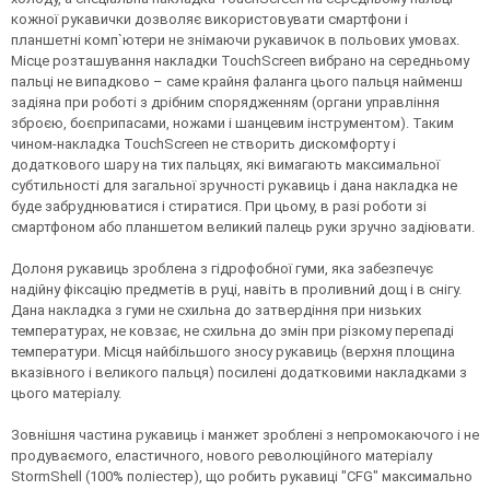
кожної рукавички дозволяє використовувати смартфони і
планшетні комп`ютери не знімаючи рукавичок в польових умовах.
Місце розташування накладки TouchScreen вибрано на середньому
пальці не випадково – саме крайня фаланга цього пальця найменш
задіяна при роботі з дрібним спорядженням (органи управління
зброєю, боєприпасами, ножами і шанцевим інструментом). Таким
чином-накладка TouchScreen не створить дискомфорту і
додаткового шару на тих пальцях, які вимагають максимальної
субтильності для загальної зручності рукавиць і дана накладка не
буде забруднюватися і стиратися. При цьому, в разі роботи зі
смартфоном або планшетом великий палець руки зручно задіювати.
Долоня рукавиць зроблена з гідрофобної гуми, яка забезпечує
надійну фіксацію предметів в руці, навіть в проливний дощ і в снігу.
Дана накладка з гуми не схильна до затвердіння при низьких
температурах, не ковзає, не схильна до змін при різкому перепаді
температури. Місця найбільшого зносу рукавиць (верхня площина
вказівного і великого пальця) посилені додатковими накладками з
цього матеріалу.
Зовнішня частина рукавиць і манжет зроблені з непромокаючого і не
продуваємого, еластичного, нового революційного матеріалу
StormShell (100% поліестер), що робить рукавиці "CFG" максимально