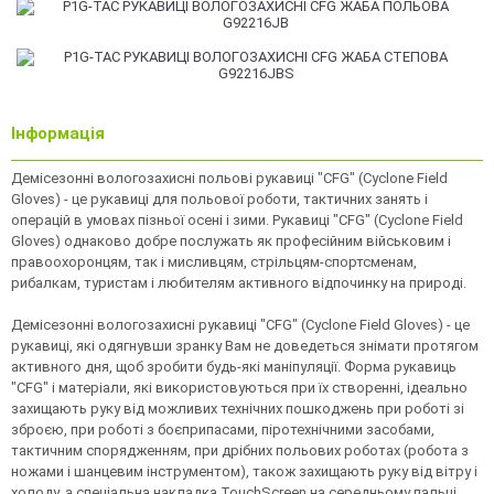
Інформація
Демісезонні вологозахисні польові рукавиці "CFG" (Cyclone Field
Gloves) - це рукавиці для польової роботи, тактичних занять і
операцій в умовах пізньої осені і зими. Рукавиці "CFG" (Cyclone Field
Gloves) однаково добре послужать як професійним військовим і
правоохоронцям, так і мисливцям, стрільцям-спортсменам,
рибалкам, туристам і любителям активного відпочинку на природі.
Демісезонні вологозахисні рукавиці "CFG" (Cyclone Field Gloves) - це
рукавиці, які одягнувши зранку Вам не доведеться знімати протягом
активного дня, щоб зробити будь-які маніпуляції. Форма рукавиць
"CFG" і матеріали, які використовуються при їх створенні, ідеально
захищають руку від можливих технічних пошкоджень при роботі зі
зброєю, при роботі з боєприпасами, піротехнічними засобами,
тактичним спорядженням, при дрібних польових роботах (робота з
ножами і шанцевим інструментом), також захищають руку від вітру і
холоду, а спеціальна накладка TouchScreen на середньому пальці