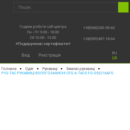
Години роботи call-центра
+38(068)283-00-60
Пн - Пт 9.00 - 18.00
Сб 10.00 - 15.00
+38(099)487-18-64
⭐Подарункові сертифікати⭐
RU
Вхід
Реєстрація
UA
Головна
Одяг
Рукавиці
Зимові рукавиці
►
►
►
►
P1G-TAC РУКАВИЦІ ВОЛОГОЗАХИСНІ CFG A-TACS FG G92216AFG