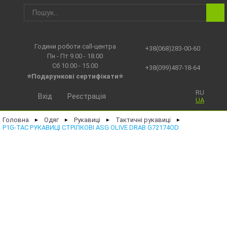
Години роботи call-центра
+38(068)283-00-60
Пн - Пт 9.00 - 18.00
Сб 10.00 - 15.00
+38(099)487-18-64
⭐Подарункові сертифікати⭐
RU
Вхід
Реєстрація
UA
Головна
Одяг
Рукавиці
Тактичні рукавиці
►
►
►
►
P1G-TAC РУКАВИЦІ СТРІЛКОВІ ASG OLIVE DRAB G72174OD