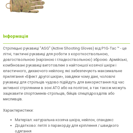
Інформація
Стрілецькі рукавиці "ASG" (Active Shooting Gloves) від P1G-Tac ™ - це
літні, тактичні рукавиці для роботи з короткоствольною,
довгоствольною (нарізною і гладкоствольною) зброєю. Армійські,
комбіновані рукавиці виготовлені з найтоншої козячої шкіри і
еластичного, дихаючого нейлону, які забезпечують максимальне
прилягання «Ефект другої шкіри», завдяки чому дані, чоловічі
рукавиці для стрільців чудово підійдуть для використання під час
активної стрілянини в зоні АТО або на полігоні, а так також можуть
зацікавити спортсменів-стрільців, бійців спецпідрозділів або
мисливців.
Характеристики:
Матеріал: натуральна козяча шкіра, нейлон, спандекс
Додатково: петлі з паракорду для кріплення / швидкого
одягання