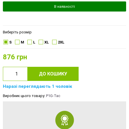
В наявності
Виберіть розмір
S
M
L
XL
2XL
876
грн
ДО КОШИКУ
Наразі переглядають 1 чоловік
Виробник цього товару:
P1G-Tac