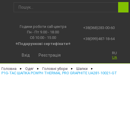
Години роботи call-центра
+38(068)283-00-60
Пн - Пт 9.00 - 18.00
Сб 10.00 - 15.00
+38(099)487-18-64
⭐Подарункові сертифікати⭐
RU
Вхід
Реєстрація
UA
Головна
Одяг
Головні убори
Шапки
►
►
►
►
P1G-TAC ШАПКА PCWPH THERMAL PRO GRAPHITE UA281-10021-GT