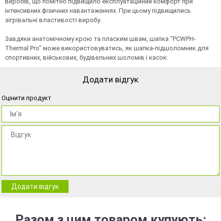
виробів, що помітно підвищило експлуатаційний комфорт при
інтенсивних фізичних навантаженнях. При цьому підвищились
зігрівальні властивості виробу.
Завдяки анатомічному крою та пласким швам, шапка "PCWPH-
Thermal Pro" може використовуватись, як шапка-підшоломник для
спортивних, військових, будівельних шоломів і касок.
Додати відгук
Оцінити продукт
Додати відгук
Разом з цим товаром купують: