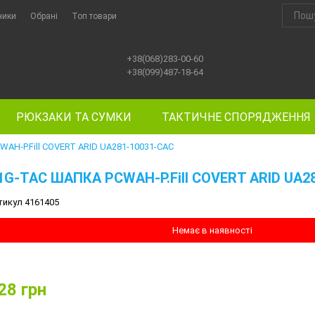
ники
Обрані
Топ товари
+38(068)283-00-60
+38(099)487-18-64
РЮКЗАКИ ТА СУМКИ
ТАКТИЧНЕ СПОРЯДЖЕННЯ
AH-P.Fill COVERT ARID UA281-10031-CAC
1G-TAC ШАПКА PCWAH-P.Fill COVERT ARID UA2
тикул 4161405
Немає в наявності
28
грн