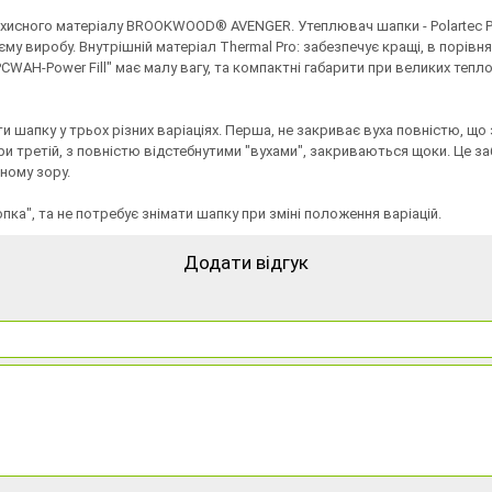
хисного матеріалу BROOKWOOD® AVENGER. Утеплювач шапки - Polartec Power
му виробу. Внутрішній матеріал Thermal Pro: забезпечує кращі, в порівн
PCWAH-Power Fill" має малу вагу, та компактні габарити при великих те
и шапку у трьох різних варіаціях. Перша, не закриває вуха повністю, що
При третій, з повністю відстебнутими "вухами", закриваються щоки. Це 
йному зору.
а", та не потребує знімати шапку при зміні положення варіацій.
Додати відгук