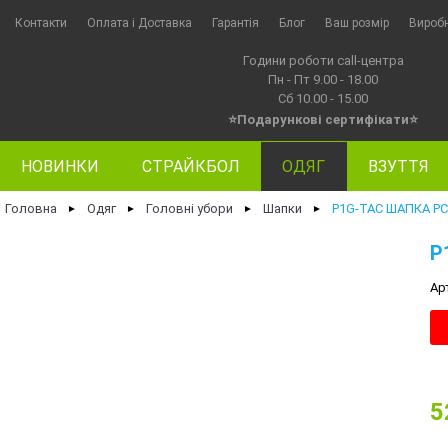
Контакти
Оплата i Доставка
Гарантія
Блог
Ваш розмір
Вироб
Години роботи call-центра
Пн - Пт 9.00 - 18.00
Сб 10.00 - 15.00
⭐Подарункові сертифікати⭐
НОВИНКИ
СТРАЙКБОЛ
ОДЯГ
ВЗУТТЯ
Головна
Одяг
Головні убори
Шапки
P1G-TAC ШАПКА PCW
►
►
►
►
P
Ар
5