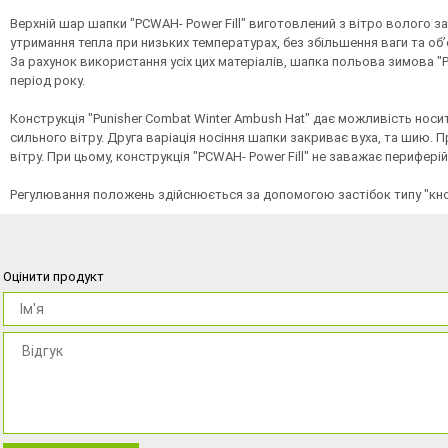
Верхній шар шапки "PCWAH- Power Fill" виготовлений з вітро волого за
утримання тепла при низьких температурах, без збільшення ваги та об’є
За рахунок використання усіх цих матеріалів, шапка польова зимова "
період року.
Конструкція "Punisher Combat Winter Ambush Hat" дає можливість носит
сильного вітру. Друга варіація носіння шапки закриває вуха, та шию. 
вітру. При цьому, конструкція "PCWAH- Power Fill" не заважає перифері
Регулювання положень здійснюється за допомогою застібок типу "кнопк
Оцінити продукт