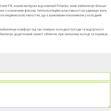
 Fill, новий матеріал від компанії Polartec, який забезпечує більше
янні з класичним флісом, теплоізоляційні властивості на одиницю ваги.
плоізоляційних властивостях, що є важливим показником у холодний
 забезпечує комфорт під час помірно холодної погоди та відсутності
забезпечує додатковий захист обличчя, при сильному холоді та поривах