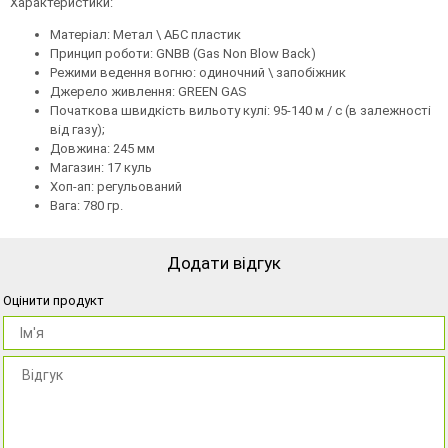
Характеристики:
Матеріал: Метал \ АБС пластик
Принцип роботи: GNBB (Gas Non Blow Back)
Режими ведення вогню: одиночний \ запобіжник
Джерело живлення: GREEN GAS
Початкова швидкість вильоту кулі: 95-140 м / с (в залежності
від газу);
Довжина: 245 мм
Магазин: 17 куль
Хоп-ап: регульований
Вага: 780 гр.
Додати відгук
Оцінити продукт