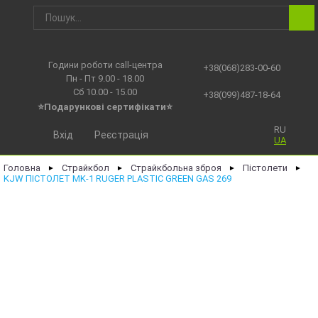
Години роботи call-центра
+38(068)283-00-60
Пн - Пт 9.00 - 18.00
Сб 10.00 - 15.00
+38(099)487-18-64
⭐Подарункові сертифікати⭐
RU
Вхід
Реєстрація
UA
Головна
Страйкбол
Страйкбольна зброя
Пістолети
►
►
►
►
KJW ПІСТОЛЕТ MK-1 RUGER PLASTIC GREEN GAS 269