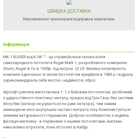
ШВИДКА ДОСТАВКА
Максимально прискорена відправка замовлень
Інформація
MK-1 RUGER від KJW ™ - це страйкбольна газова копія
самозарядного пістолета Ruger Mark 1, розробленого компанією
Sturm, Ruger & Co в 1949р. під патрон .22 LR. Велику популярність
компанія одночасно зі своїм пістолетом придбала в 1982 р і відразу
зарекомендувала себе якістю і надійністю зброї.
Аірсофт-репліка виготовлена ​​1: 1 з бойовим пістолетом, зроблений
з ударостійкого пластику і металу, працює від Грін-Газа, без системи
блоу-бек (затвор не рухається по рамі затвора), тим самим
зменшуючи знос внутрішніх частин і витрата газу. Комплектується
знімним антуражності глушником. Доброю особливістю є надійна
фіксація магазину - в порівнянні з іншими пістолетами, магазин
неможливо втратити, поки пістолет в Кабур.