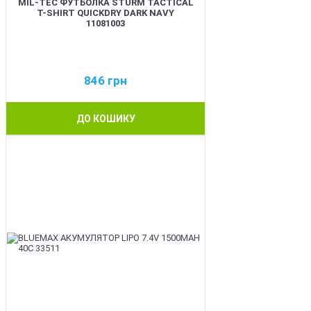
MIL-TEC ФУТБОЛКА STURM TACTICAL
T-SHIRT QUICKDRY DARK NAVY
11081003
846
грн
ДО КОШИКУ
BEST