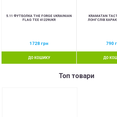
5.11 ФУТБОЛКА THE FORGE UKRAINIAN
KRAMATAN TACT
FLAG TEE 41229UKR
ЛОНГСЛІВ ХАРА
1728
грн
790
ДО КОШИКУ
ДО КО
Топ товари
BEST