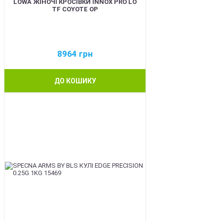
LOWA ЖІНОЧІ КРОСІВКИ INNOX PRO LO
TF COYOTE OP
8964
грн
ДО КОШИКУ
BEST