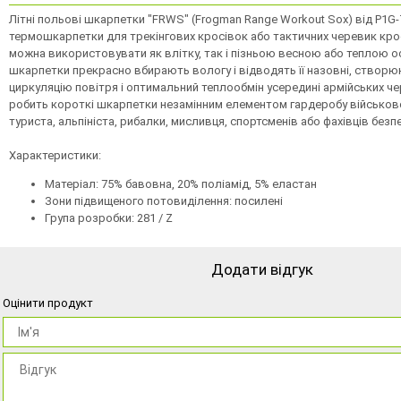
Літні польові шкарпетки "FRWS" (Frogman Range Workout Sox) від P1G-T
термошкарпетки для трекінгових кросівок або тактичних черевик крос
можна використовувати як влітку, так і пізньою весною або теплою о
шкарпетки прекрасно вбирають вологу і відводять її назовні, створ
циркуляцію повітря і оптимальний теплообмін усередині армійських чер
робить короткі шкарпетки незамінним елементом гардеробу військо
туриста, альпініста, рибалки, мисливця, спортсменів або фахівців безп
Характеристики:
Матеріал: 75% бавовна, 20% поліамід, 5% еластан
Зони підвищеного потовиділення: посилені
Група розробки: 281 / Z
Додати відгук
Оцінити продукт