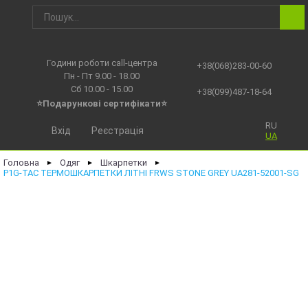
Години роботи call-центра
+38(068)283-00-60
Пн - Пт 9.00 - 18.00
Сб 10.00 - 15.00
+38(099)487-18-64
⭐Подарункові сертифікати⭐
RU
Вхід
Реєстрація
UA
Головна
Одяг
Шкарпетки
►
►
►
P1G-TAC ТЕРМОШКАРПЕТКИ ЛІТНІ FRWS STONE GREY UA281-52001-SG