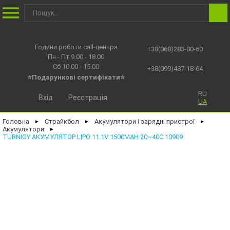
Години роботи call-центра
+38(068)283-00-60
Пн - Пт 9.00 - 18.00
Сб 10.00 - 15.00
+38(099)487-18-64
⭐Подарункові сертифікати⭐
RU
Вхід
Реєстрація
UA
Головна
Страйкбол
Акумулятори і зарядні пристрої
►
►
►
Акумулятори
►
TURNIGY АКУМУЛЯТОР LIPO 11.1V 1500MAH 20~40C 10909