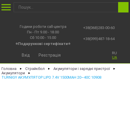
Години роботи call-центра
+38(068)283-00-60
Пн - Пт 9.00 - 18.00
Сб 10.00 - 15.00
+38(099)487-18-64
⭐Подарункові сертифікати⭐
RU
Вхід
Реєстрація
UA
Головна
Страйкбол
Акумулятори і зарядні пристрої
►
►
►
Акумулятори
►
TURNIGY АКУМУЛЯТОР LIPO 7.4V 1500MAH 20~40C 10908