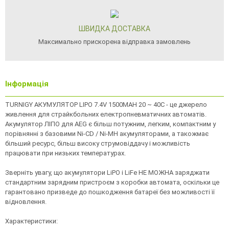
ШВИДКА ДОСТАВКА
Максимально прискорена відправка замовлень
Інформація
TURNIGY АКУМУЛЯТОР LIPO 7.4V 1500MAH 20 ~ 40C - це джерело
живлення для страйкбольних електропневматичних автоматів.
Акумулятор ЛІПО для AEG є більш потужним, легким, компактним у
порівнянні з базовими Ni-CD / Ni-MH акумуляторами, а такожмає
більший ресурс, більш високу струмовіддачу і можливість
працювати при низьких температурах.
Зверніть увагу, що акумулятори LiPO і LiFe НЕ МОЖНА заряджати
стандартним зарядним пристроєм з коробки автомата, оскільки це
гарантовано призведе до пошкодження батареї без можливості її
відновлення.
Характеристики: